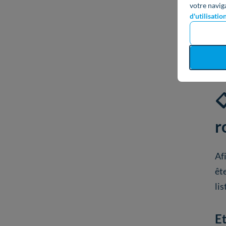
votre navig
d'utilisatio

r
Afi
êt
li
Et