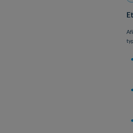
Et
Af
typ