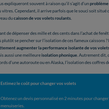
us expliqueront souvent à raison qu’il s’agit d’un
problème 
 vitres. Cependant, il arrive parfois que le souci soit situé
veau du
caisson de vos volets roulants
.
ant de dépenser des mille et des cents dans l’achat de fenêt
s plutôt se pencher sur l’isolation de ces fameux caissons ?
ttement augmenter la performance isolante de vos volet
is aussi une meilleure
isolation phonique
. Autrement dit, 
ords d’une autoroute ou en Alaska, l’isolation des coffres d
Estimez le coût pour changer vos volets
Obtenez un devis personnalisé en 2 minutes pour changer
menuiseries.