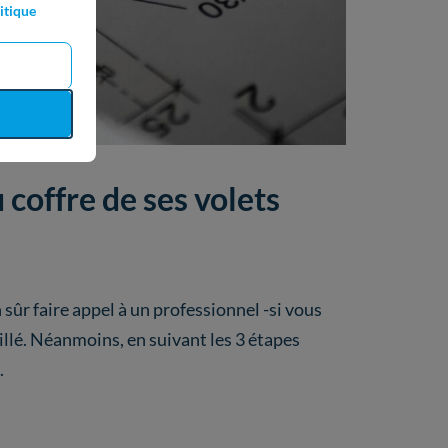
itique
 coffre de ses volets
 sûr faire appel à un professionnel -si vous
illé. Néanmoins, en suivant les 3 étapes
.