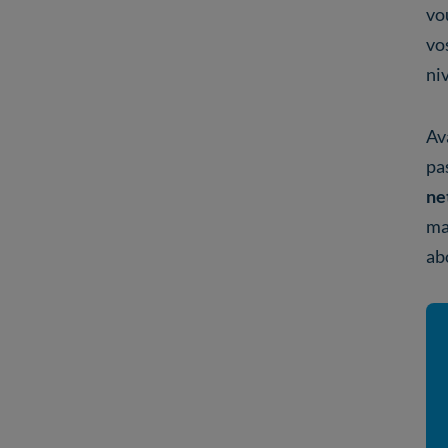
vo
vos
ni
Av
pa
ne
ma
ab