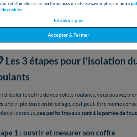
ation et d’améliorer les performances du site. En savoir plus sur notre
pol
n de cookies.
En savoir plus
Accepter & Fermer
 Les 3 étapes pour l'isolation du
oulants
n d’isoler le coffre de vos volets roulants, vous pouvez bien
es une triple-buse en bricolage, c’est peut-être même conse
stées ci-dessous,
ces petits travaux sont à la portée de tous
ape 1 : ouvrir et mesurer son coffre