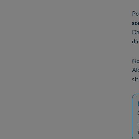
Pou
so
Da
di
No
Al
sit