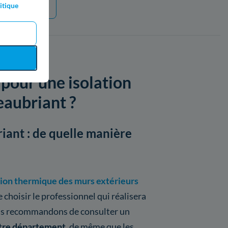
e plus
itique
 pour une isolation
eaubriant ?
iant : de quelle manière
tion thermique des murs extérieurs
 choisir le professionnel qui réalisera
us recommandons de consulter un
votre département
, de même que les