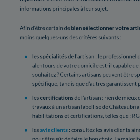
informations principales à leur sujet.
Afin d'être certain de
bien sélectionner votre arti
moins quelques-uns des critères suivants :
les
spécialités
de l'artisan : le professionnel
alentours de votre domicile est-il capable de 
souhaitez ? Certains artisans peuvent être sp
spécifique, tandis que d'autres garantissent p
les
certifications
de l'artisan : rien de mieux
travaux à un artisan labellisé de Châteaubria
habilitations et certifications, telles que : R
les
avis clients
: consultez les avis clients ai
pour être sûr de faire le bon choix. La majori