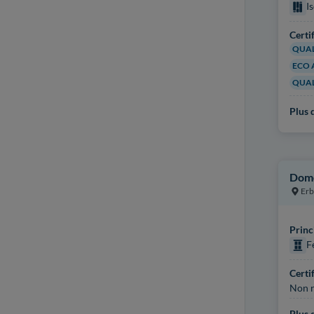
I
Certi
QUAL
ECO 
QUAL
Plus d
Dom
Erb
Princ
F
Certi
Non r
Plus d