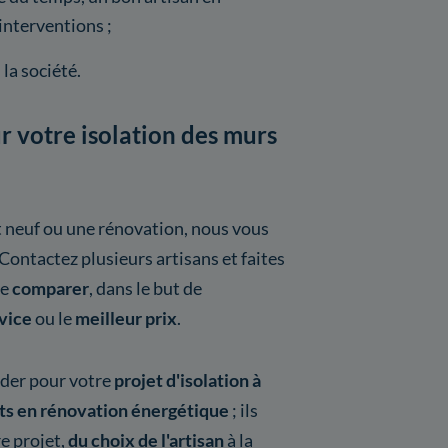
 interventions ;
é
la société.
r votre isolation des murs
t neuf ou une rénovation, nous vous
Contactez plusieurs artisans et faites
te
comparer
, dans le but de
rvice
ou le
meilleur prix
.
der pour votre
projet d'isolation à
ts en rénovation énergétique
; ils
e projet,
du choix de l'artisan
à la