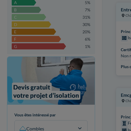
A
5%
Entr
B
7%
Châ
C
31%
D
30%
Princ
E
20%
I
F
6%
G
1%
Certi
Non r
Plus d
Emcg
Châ
Vous êtes intéressé par
Princ
F
Combles
I