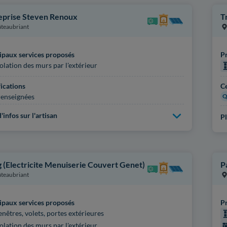
eprise Steven Renoux
T
teaubriant
ipaux services proposés
Pr
solation des murs par l'extérieur
fications
Ce
enseignées
Q
'infos sur l'artisan
Pl
 (Electricite Menuiserie Couvert Genet)
P
teaubriant
ipaux services proposés
Pr
enêtres, volets, portes extérieures
solation des murs par l'extérieur