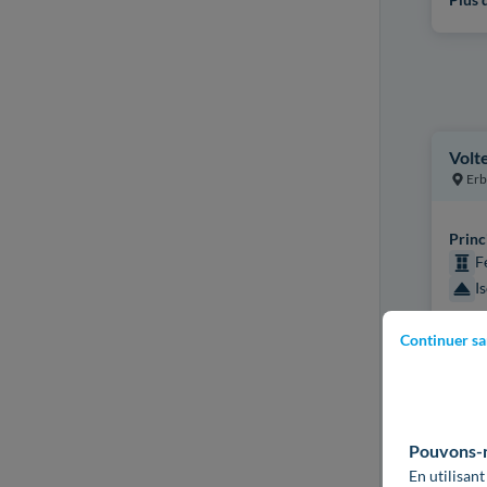
Volt
Erb
Princ
F
I
Certi
Continuer sa
QUAL
Plus d
Pouvons-no
En utilisant