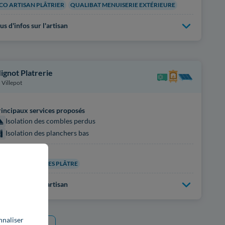
CO ARTISAN PLÂTRIER
QUALIBAT MENUISERIE EXTÉRIEURE
us d'infos sur l'artisan
ignot Platrerie
Villepot
incipaux services proposés
Isolation des combles perdus
Isolation des planchers bas
rtifications
UALIBAT PLAQUES PLÂTRE
us d'infos sur l'artisan
nnaliser