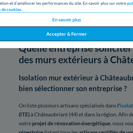
Voir
1504
artisans d
ation et d’améliorer les performances du site. En savoir plus sur notre
pol
n de cookies.
En savoir plus
Accepter & Fermer
Quelle entreprise solliciter
des murs extérieurs à Chât
Isolation mur extérieur à Châteaubr
bien sélectionner son entreprise ?
On liste plusieurs artisans spécialisés dans
l'
isola
(ITE)
à Châteaubriant (44) et dans la région. Afin de
votre
projet de rénovation énergétique
, nous vo
répertoire
listant tous les
artisans certifiés de 