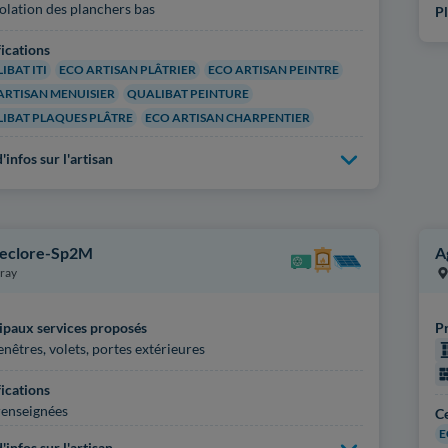
solation des planchers bas
Pl
fications
IBAT ITI
ECO ARTISAN PLÂTRIER
ECO ARTISAN PEINTRE
ARTISAN MENUISIER
QUALIBAT PEINTURE
IBAT PLAQUES PLÂTRE
ECO ARTISAN CHARPENTIER
'infos sur l'artisan
eclore-Sp2M
A
ray
ipaux services proposés
Pr
enêtres, volets, portes extérieures
fications
enseignées
Ce
E
'infos sur l'artisan