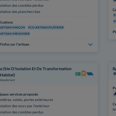
solation des combles perdus
Ce
solation des planchers bas
E
E
fications
ARTISAN MAÇON
ECO ARTISAN PLÂTRIER
Pl
ARTISAN MENUISIER
'infos sur l'artisan
ha (Ste D'Isolation Et De Transformation
B
 Habitat)
teaubriant
Pr
ipaux services proposés
enêtres, volets, portes extérieures
Ce
solation des murs par l'extérieur
N
solation des combles perdus