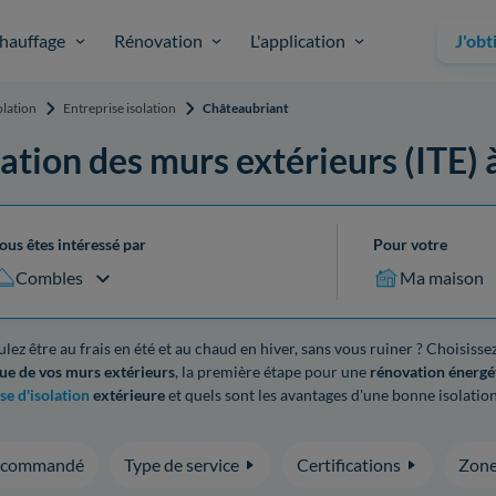
hauffage
Rénovation
L'application
J'obt
olation
Entreprise isolation
Châteaubriant
lation des murs extérieurs (ITE)
ous êtes intéressé par
Pour votre
Combles
Ma maison
lez être au frais en été et au chaud en hiver, sans vous ruiner ? Choisisse
ue de vos murs extérieurs
, la première étape pour une
rénovation énergét
se d'isolation
extérieure
et quels sont les avantages d'une bonne isolation
ecommandé
Type de service
Certifications
Zone