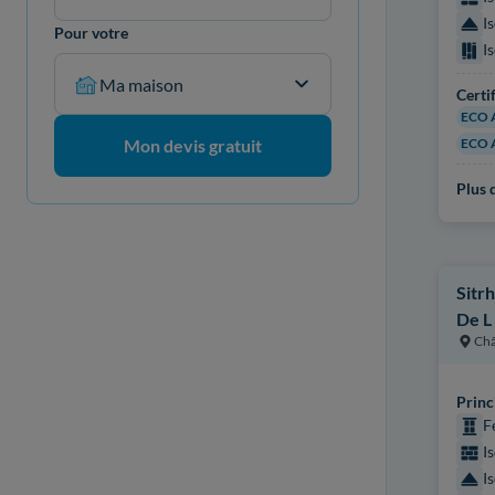
I
Pour votre
I
Ma maison
Certi
ECO 
ECO 
Mon devis gratuit
Plus d
Sitr
De L
Châ
Princ
F
I
I