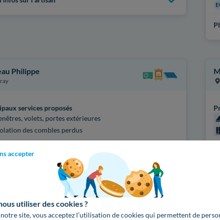
E
Pl
eau Philippe
M
ray
ipaux services proposés
Pr
enêtres, volets, portes extérieures
solation des combles perdus
fications
Ce
ns accepter
IBAT ITI
Q
'infos sur l'artisan
Pl
us utiliser des cookies ?
 notre site, vous acceptez l’utilisation de cookies qui permettent de perso