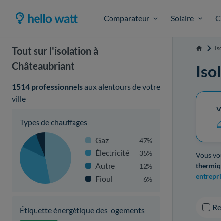
Comparateur
Solaire
C
Is
Tout sur l'isolation à
Accueil
Châteaubriant
Iso
1514 professionnels
aux alentours de votre
ville
V
Types de chauffages
Gaz
47%
Électricité
35%
Vous vou
Autre
thermiq
12%
entrepri
Fioul
6%
R
Étiquette énergétique des logements