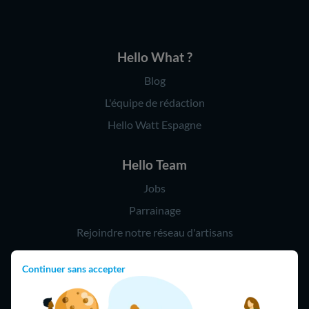
Hello What ?
Blog
L'équipe de rédaction
Hello Watt Espagne
Hello Team
Jobs
Parrainage
Rejoindre notre réseau d'artisans
Continuer sans accepter
Hello !
09 75 18 60 60
(8h-21h)