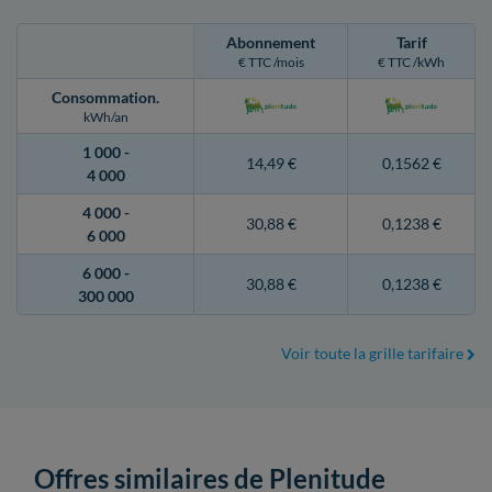
Abonnement
Tarif
€ TTC /mois
€ TTC /kWh
Consommation
.
kWh/an
1 000 -
14,49 €
0,1562 €
4 000
4 000 -
30,88 €
0,1238 €
6 000
6 000 -
30,88 €
0,1238 €
300 000
Voir toute la grille tarifaire
Offres similaires de Plenitude