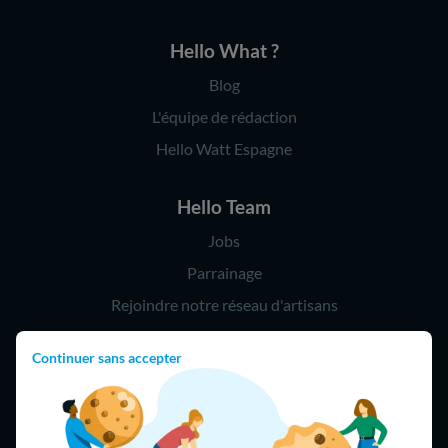
Hello What ?
Blog
L'équipe de rédaction
Hello Watt Espagne
Hello Team
Jobs
Parrainage
Rejoindre notre réseau d'artisans
Continuer sans accepter
Hello !
09 75 18 60 60
(8h-21h)
75018 Paris