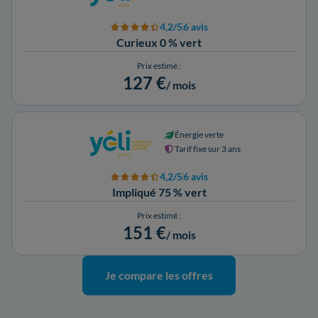
4,2/5
6 avis
Curieux 0 % vert
Prix estimé :
127 €
/ mois
Énergie verte
Tarif fixe sur 3 ans
4,2/5
6 avis
Impliqué 75 % vert
Prix estimé :
151 €
/ mois
Je compare les offres