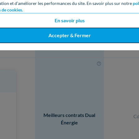
Meilleurs contrats de Gaz
ation et d’améliorer les performances du site. En savoir plus sur notre
pol
Prix
n de cookies.
Mar
En savoir plus
Énerg
Accepter & Fermer
Ga
Meilleurs contrats Dual
Cd
Énergie