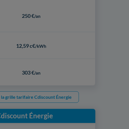
250 €
/an
12,59 c€
/kWh
303 €
/an
 la grille tarifaire Cdiscount Énergie
 Cdiscount Énergie