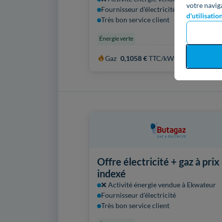
votre navig
Fournisseur d'électricité
d'utilisatio
Très bon service client
Énergie verte
Gaz
0,1058 €
TTC/kWh
Offre électricité + gaz à prix
indexé
❌ Activité énergie vendue à Ekwateur
Fournisseur d'électricité
Très bon service client