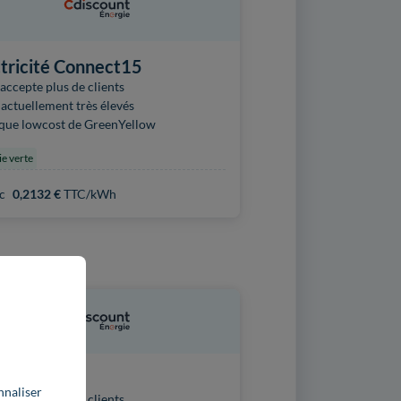
ctricité Connect15
accepte plus de clients
 actuellement très élevés
que lowcost de GreenYellow
ie verte
c
0,2132 €
TTC/kWh
re Gaz
nnaliser
accepte plus de clients