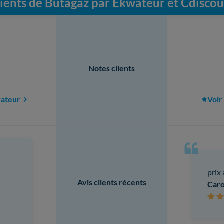
lients de Butagaz par Ekwateur et Cdisco
Notes clients
wateur
Voir
prix
Avis clients récents
Caro