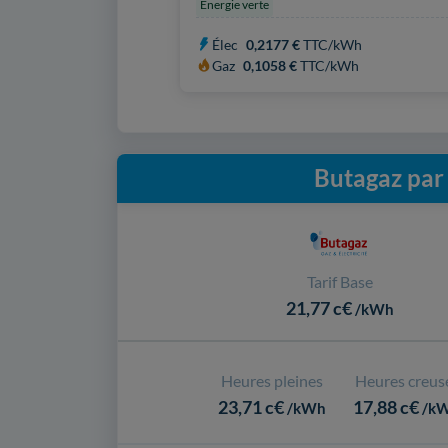
Énergie verte
Élec
0,2177 €
TTC/kWh
Gaz
0,1058 €
TTC/kWh
Butagaz par 
Tarif Base
21,77 c€
/kWh
Heures pleines
Heures creus
23,71 c€
17,88 c€
/kWh
/k