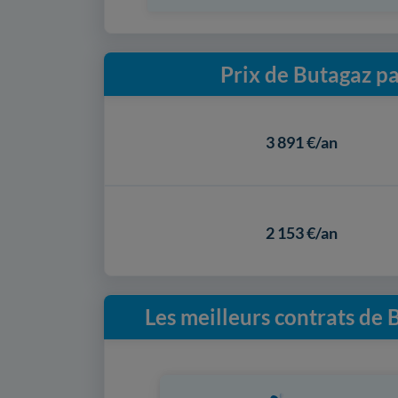
Prix de Butagaz p
3 891 €/an
2 153 €/an
Les meilleurs contrats de 