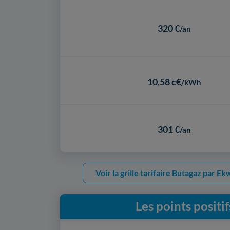
320 €
/an
10,58 c€
/kWh
301 €
/an
Voir la grille tarifaire Butagaz par E
Les points positi