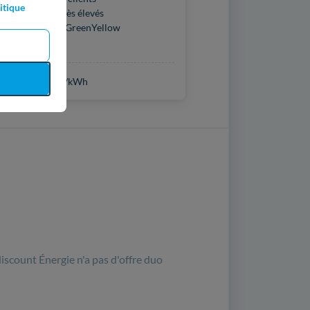
itique
 actuellement très élevés
que lowcost de GreenYellow
ie verte
z
0,1259 €
TTC/kWh
iscount Énergie n'a pas d'offre duo