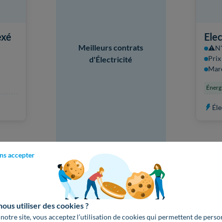
exé
Ele
Meilleurs contrats
⚠️N'
Prix
d'Électricité
Mar
Énerg
Éle
ns accepter
us utiliser des cookies ?
Off
 notre site, vous acceptez l’utilisation de cookies qui permettent de perso
⚠️N'