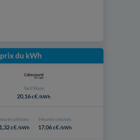
t prix du kWh
Tarif Base
20,16 c€
/kWh
eures pleines
Heures creuses
1,32 c€
17,06 c€
/kWh
/kWh