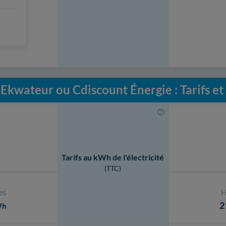
Ekwateur ou Cdiscount Énergie : Tarifs e
Tarifs au kWh de l'électricité
(TTC)
es
H
2
Wh