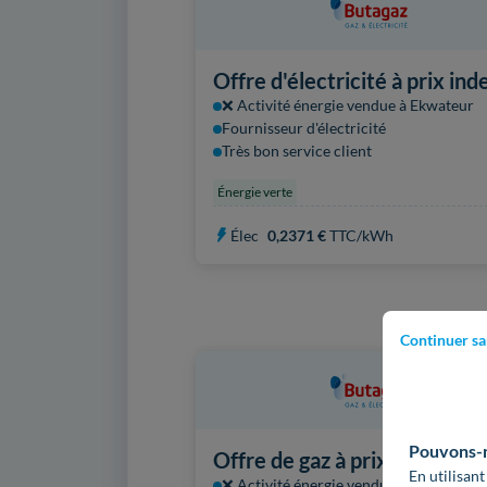
Offre d'électricité à prix ind
❌ Activité énergie vendue à Ekwateur
Fournisseur d'électricité
Très bon service client
Énergie verte
Élec
0,2371 €
TTC/kWh
Continuer sa
Pouvons-no
Offre de gaz à prix indexé
En utilisant
❌ Activité énergie vendue à Ekwateur