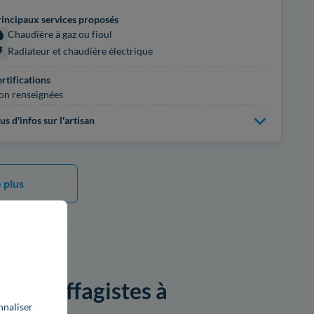
incipaux services proposés
Chaudière à gaz ou fioul
Radiateur et chaudière électrique
rtifications
on renseignées
us d'infos sur l'artisan
 plus
es chauffagistes à
nnaliser