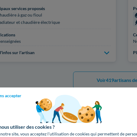
ipaux services proposés
Pr
haudière à gaz ou fioul
adiateur et chaudière électrique
fications
Ce
enseignées
N
'infos sur l'artisan
Pl
Voir
419
artisans de
ns accepter
Les services proposés par l
us utiliser des cookies ?
 notre site, vous acceptez l’utilisation de cookies qui permettent de perso