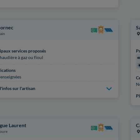
Cornec
S
ain
ipaux services proposés
Pr
haudière à gaz ou fioul
fications
enseignées
Ce
N
'infos sur l'artisan
Pl
gue Laurent
C
oure