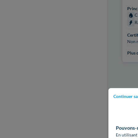
Princ
C
R
Certi
Non r
Plus d
Continuer sa
Pouvons-no
En utilisant