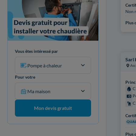
Certi
Non r
Plus d
Vous êtes intéressé par
Sarl
Pompe à chaleur
Asc
Pour votre
Princ
C
Ma maison
P
C
Mon devis gratuit
Certi
QUAL
Plus d