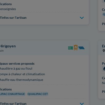
fications
enseignées
Ce
Q
'infos sur l'artisan
Pl
 Hirigoyen
E
ain
ipaux services proposés
Pr
haudière à gaz ou fioul
ompe à chaleur et climatisation
Ce
hauffe-eau thermodynamique
N
fications
Pl
IPAC CHAUFFAGE
QUALIPAC CET
'infos sur l'artisan