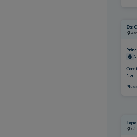
Ets 
Asc
Princ
C
Certi
Non r
Plus d
Lape
Cib