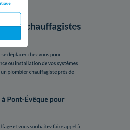
itique
ar les chauffagistes
 se déplacer chez vous pour
nce ou installation de vos systèmes
 un plombier chauffagiste près de
te à Pont-Évêque pour
fage et vous souhaitez faire appel à