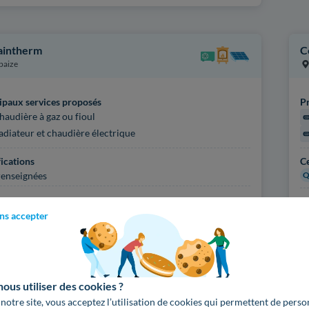
intherm
C
paize
ipaux services proposés
Pr
haudière à gaz ou fioul
adiateur et chaudière électrique
fications
Ce
enseignées
Q
'infos sur l'artisan
Pl
ns accepter
Voir
2757
artisans d
us utiliser des cookies ?
 notre site, vous acceptez l’utilisation de cookies qui permettent de perso