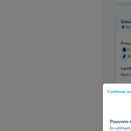
Soma
Ser
Princ
C
R
Certi
Non r
Plus d
Continuer sa
Pouvons-no
En utilisant