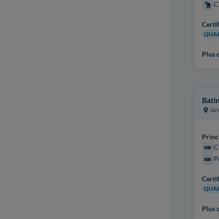
C
Certi
QUAL
Plus d
Bati
Jar
Princ
C
P
Certi
QUAL
Plus d