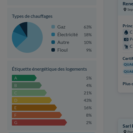
Rene
Se
Types de chauffages
Princ
Gaz
63%
C
Électricité
18%
P
Autre
10%
C
Fioul
9%
Certi
QUAL
Étiquette énergétique des logements
QUAL
A
5%
Plus d
B
4%
C
21%
D
43%
E
16%
F
8%
G
2%
Sarl
Pon