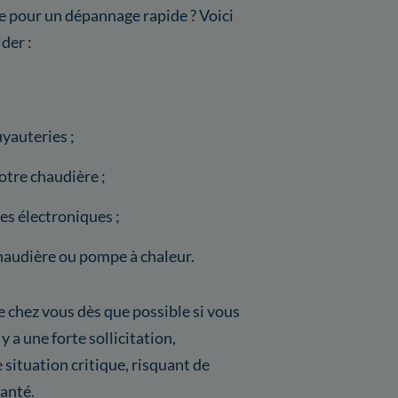
e pour un dépannage rapide ? Voici
der :
yauteries ;
tre chaudière ;
s électroniques ;
haudière ou pompe à chaleur.
e chez vous dès que possible si vous
 a une forte sollicitation,
e situation critique, risquant de
santé.