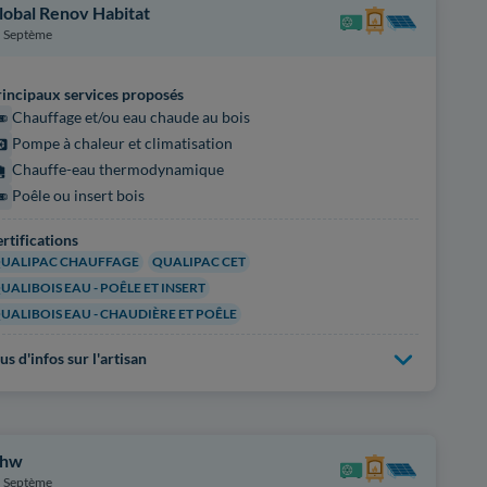
lobal Renov Habitat
Septème
incipaux services proposés
Chauffage et/ou eau chaude au bois
Pompe à chaleur et climatisation
Chauffe-eau thermodynamique
Poêle ou insert bois
rtifications
UALIPAC CHAUFFAGE
QUALIPAC CET
UALIBOIS EAU - POÊLE ET INSERT
UALIBOIS EAU - CHAUDIÈRE ET POÊLE
us d'infos sur l'artisan
hw
Septème