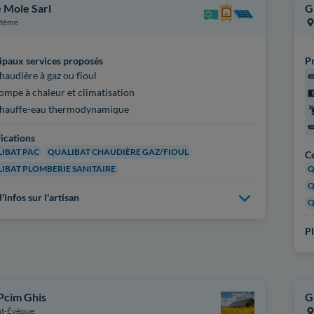
 Mole Sarl
G
ptème
ipaux services proposés
Pr
haudière à gaz ou fioul
ompe à chaleur et climatisation
hauffe-eau thermodynamique
fications
IBAT PAC
QUALIBAT CHAUDIÈRE GAZ/FIOUL
Ce
IBAT PLOMBERIE SANITAIRE
Q
Q
'infos sur l'artisan
Q
Pl
 Pcim Ghis
G
t-Évêque