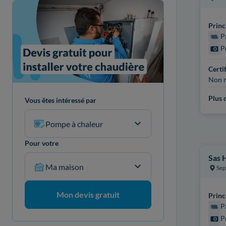
Princ
P
P
Certi
Non r
Plus d
Vous êtes intéressé par
Pompe à chaleur
Pour votre
Sas 
Ma maison
Se
Mon devis gratuit
Princ
P
P