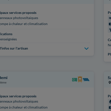
ipaux services proposés
Pr
anneaux photovoltaïques
ompe à chaleur et climatisation
fications
enseignées
Ce
N
'infos sur l'artisan
Pl
Hemi
S
ptème
ipaux services proposés
Pr
anneaux photovoltaïques
ompe à chaleur et climatisation