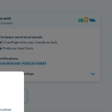
eramir
Estrablin
incipaux services proposés
Chauffage et/ou eau chaude au bois
Poêle ou insert bois
rtifications
UALIBOIS AIR - POÊLE ET INSERT
us d'infos sur l'artisan
e plus
nnaliser