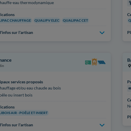
hauffe-eau thermodynamique
fications
Ce
IPAC CHAUFFAGE
QUALIPV ELEC
QUALIPAC CET
Q
'infos sur l'artisan
Pl
mance
B
din
ipaux services proposés
Pr
hauffage et/ou eau chaude au bois
oêle ou insert bois
Ce
N
fications
IBOIS AIR - POÊLE ET INSERT
Pl
'infos sur l'artisan