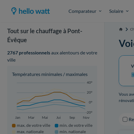
Comparateur
Solaire
Ch
Tout sur le chauffage à Pont-
Accueil
Évêque
Voi
2767 professionnels
aux alentours de votre
ville
V
Températures minimales / maximales
40°
20°
Vous ave
rénovati
0°
-20°
Jan
Mar
Mai
Jui
Sep
Nov
R
max. de votre ville
min. de votre ville
max. nationale
min. nationale