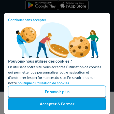
Continuer sans accepter
Pouvons-nous utiliser des cookies ?
Hello What ?
En utilisant notre site, vous acceptez l’utilisation de cookies
Blog
qui permettent de personnaliser votre navigation et
d’améliorer les performances du site. En savoir plus sur
L'équipe de rédaction
notre
politique d'utilisation de cookies.
Hello Watt Espagne
En savoir plus
Hello Team
J'obtiens un devis gratuit
Accepter & Fermer
Jobs