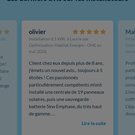
olivier
Ma
FE66
Installation 6,1 kWc à Laurie par
Insta
Optimisation Habitat Energie - OHE en
Gâtin
mai 2026
déce
ux
Client chez eux depuis plus de 8 ans,
Prof
ion!
j'émets un nouvel avis... toujours à 5
parf
faire
étoiles ! Ces passionnés
produ
i
particulièrement compétents m'ont
cons
hange
installé une centrale de 19 panneaux
L'in
solaires, puis une sauvegarde
coffr
batterie 5kw Emphase, du très haut
L'éq
de gamme. …
doss
Lire la suite