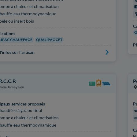
ompe à chaleur et climatisation
hauffe-eau thermodynamique
oêle ou insert bois
Ce
Q
fications
IPAC CHAUFFAGE
QUALIPAC CET
Pl
'infos sur l'artisan
R.C.C.P.
P
nieu-Jameyzieu
ipaux services proposés
Pr
haudière à gaz ou fioul
ompe à chaleur et climatisation
hauffe-eau thermodynamique
Ce
N