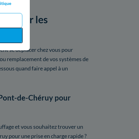
itique
sées par les
héruy
ent se déplacer chez vous pour
e ou remplacement de vos systèmes de
essous quand faire appel à un
à Pont-de-Chéruy pour
ffage et vous souhaitez trouver un
ruy pour une prise en charge rapide ?