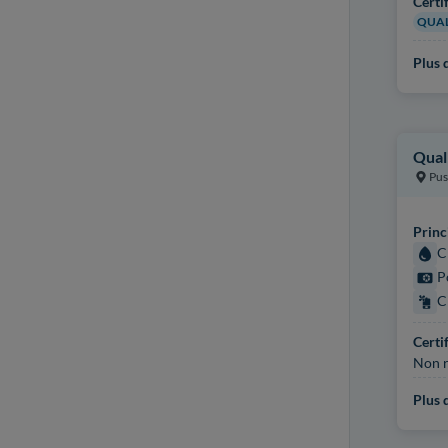
Certi
QUAL
Plus d
Qual
Pus
Princ
C
P
C
Certi
Non r
Plus d