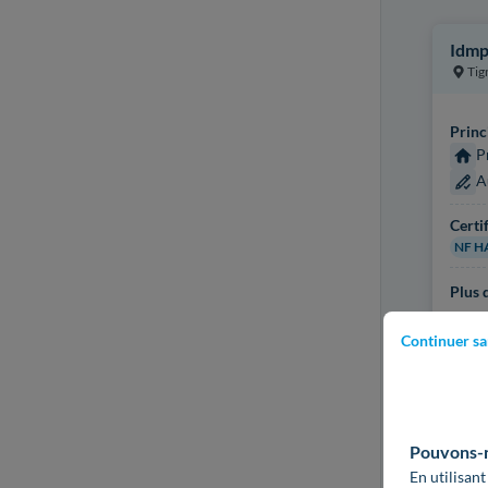
Idmp
Tig
Princ
P
A
Certi
NF H
Plus d
Continuer sa
Pouvons-no
En utilisant