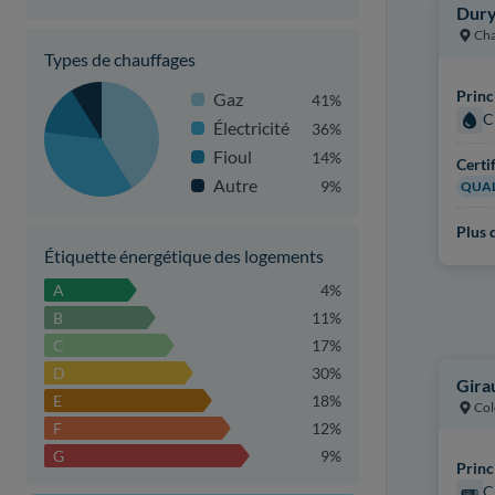
Dury
Ch
Types de chauffages
Princ
Gaz
41%
C
Électricité
36%
Fioul
14%
Certi
Autre
9%
QUAL
Plus d
Étiquette énergétique des logements
A
4%
B
11%
C
17%
D
30%
Gira
E
18%
Col
F
12%
G
9%
Princ
C