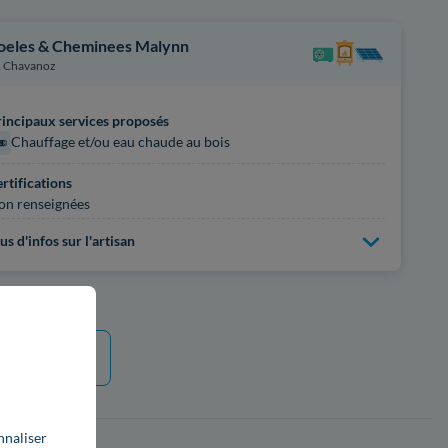
oeles & Cheminees Malynn
Chavanoz
incipaux services proposés
Chauffage et/ou eau chaude au bois
rtifications
on renseignées
us d'infos sur l'artisan
e plus
nnaliser