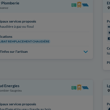
 Plomberie
E
avanoz
ipaux services proposés
Pr
haudière à gaz ou fioul
fications
IBAT REMPLACEMENT CHAUDIÈRE
Ce
'infos sur l'artisan
N
Pl
ud Energies
L
ombier-Saugnieu
ipaux services proposés
Pr
hauffage et/ou eau chaude au bois