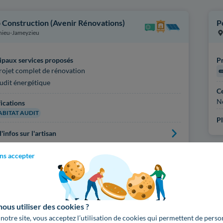
 Construction (Avenir Rénovations)
P
nieu-Jameyzieu
ipaux services proposés
Pr
rojet complet de rénovation
udit énergétique
Ce
N
fications
ABITAT AUDIT
Pl
'infos sur l'artisan
ns accepter
Voir
2799
artisans d
us utiliser des cookies ?
 notre site, vous acceptez l’utilisation de cookies qui permettent de perso