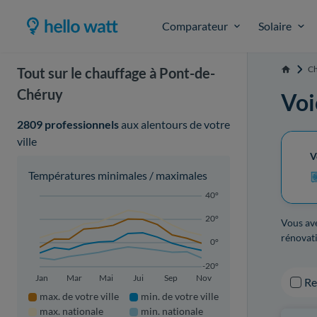
Comparateur
Solaire
Ch
Tout sur le chauffage à Pont-de-
Accueil
Chéruy
Voi
2809 professionnels
aux alentours de votre
ville
V
Températures minimales / maximales
40°
20°
Vous ave
rénovati
0°
-20°
Jan
Mar
Mai
Jui
Sep
Nov
R
max. de votre ville
min. de votre ville
max. nationale
min. nationale