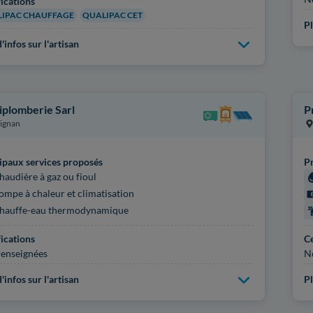
fications
IPAC CHAUFFAGE
QUALIPAC CET
Pl
'infos sur l'artisan
iplomberie Sarl
P
ignan
ipaux services proposés
Pr
haudière à gaz ou fioul
ompe à chaleur et climatisation
hauffe-eau thermodynamique
fications
Ce
enseignées
N
'infos sur l'artisan
Pl