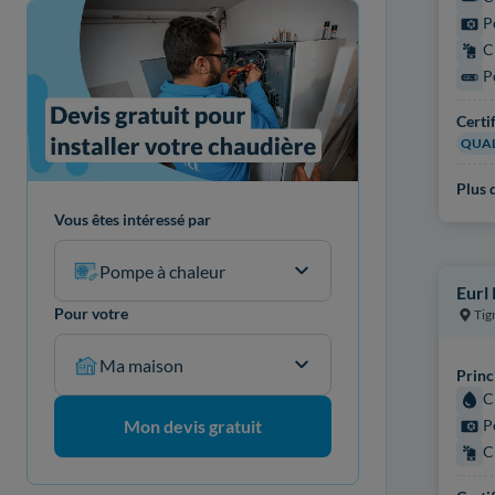
P
C
P
Certi
QUAL
Plus d
Vous êtes intéressé par
Pompe à chaleur
Eurl 
Pour votre
Tig
Ma maison
Princ
C
P
Mon devis gratuit
C