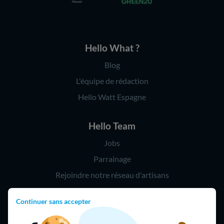
Hello What ?
Blog
L'équipe de rédaction
Hello Watt Espagne
Hello Team
Jobs
Parrainage
Rejoindre notre réseau d'artisans
Continuer sans accepter
Hello !
09 75 18 60 60
(8h-21h)