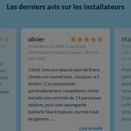
Les derniers avis sur les installateurs
olivier
Ma
FE66
Installation 6,1 kWc à Laurie par
Insta
Optimisation Habitat Energie - OHE en
Gâtin
mai 2026
déce
ux
Client chez eux depuis plus de 8 ans,
Prof
ion!
j'émets un nouvel avis... toujours à 5
parf
faire
étoiles ! Ces passionnés
produ
i
particulièrement compétents m'ont
cons
hange
installé une centrale de 19 panneaux
L'in
solaires, puis une sauvegarde
coffr
batterie 5kw Emphase, du très haut
L'éq
de gamme. …
doss
Lire la suite