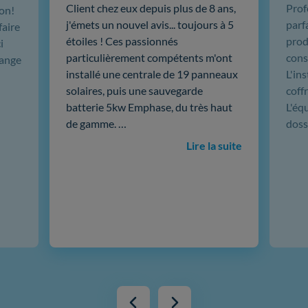
Client chez eux depuis plus de 8 ans,
Prof
ion!
j'émets un nouvel avis... toujours à 5
parf
faire
étoiles ! Ces passionnés
produ
i
particulièrement compétents m'ont
cons
hange
installé une centrale de 19 panneaux
L'in
solaires, puis une sauvegarde
coffr
batterie 5kw Emphase, du très haut
L'éq
de gamme. …
doss
Lire la suite