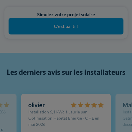
Simulez votre projet solaire
C'est parti !
Les derniers avis sur les installateurs
olivier
Ma
FE66
Installation 6,1 kWc à Laurie par
Insta
Optimisation Habitat Energie - OHE en
Gâtin
mai 2026
déce
ux