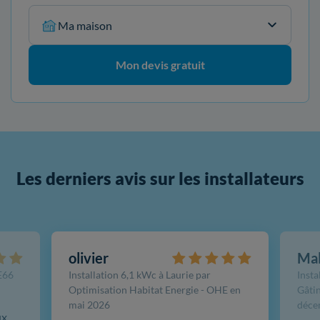
Ma maison
Mon devis gratuit
Les derniers avis sur les installateurs
olivier
Ma
FE66
Installation 6,1 kWc à Laurie par
Insta
Optimisation Habitat Energie - OHE en
Gâtin
mai 2026
déce
ux