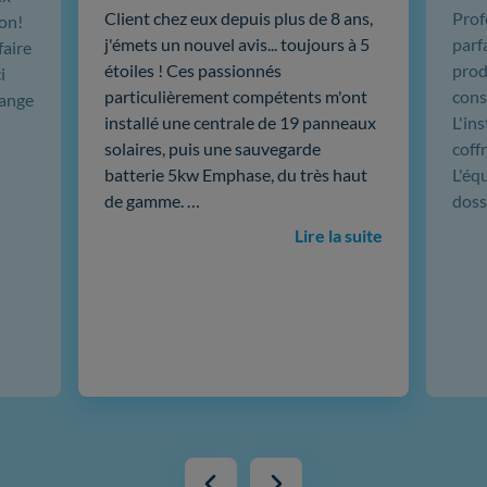
Client chez eux depuis plus de 8 ans,
Prof
ion!
j'émets un nouvel avis... toujours à 5
parf
faire
étoiles ! Ces passionnés
produ
i
particulièrement compétents m'ont
cons
hange
installé une centrale de 19 panneaux
L'in
solaires, puis une sauvegarde
coffr
batterie 5kw Emphase, du très haut
L'éq
de gamme. …
doss
Lire la suite