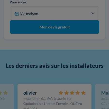
Pour votre
Ma maison
Mon devis gratuit
Les derniers avis sur les installateurs
olivier
Ma
FE66
Installation 6,1 kWc à Laurie par
Insta
Optimisation Habitat Energie - OHE en
Gâtin
mai 2026
déce