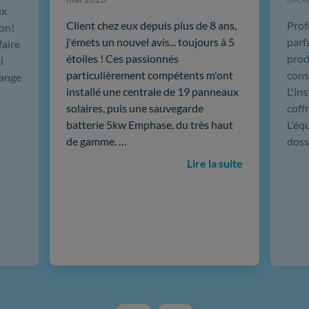
ux
Client chez eux depuis plus de 8 ans,
Prof
ion!
j'émets un nouvel avis... toujours à 5
parf
faire
étoiles ! Ces passionnés
produ
i
particulièrement compétents m'ont
cons
hange
installé une centrale de 19 panneaux
L'in
solaires, puis une sauvegarde
coffr
batterie 5kw Emphase, du très haut
L'éq
de gamme. …
doss
Lire la suite