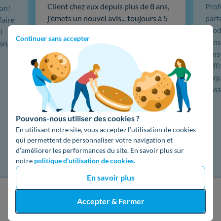
Client chez eux depuis plus de 8 ans,
Prof
ion!
j'émets un nouvel avis... toujours à 5
parf
faire
étoiles ! Ces passionnés
produ
i
Continuer sans accepter
particulièrement compétents m'ont
cons
hange
installé une centrale de 19 panneaux
L'in
solaires, puis une sauvegarde
coffr
batterie 5kw Emphase, du très haut
L'éq
de gamme. …
doss
Lire la suite
Pouvons-nous utiliser des cookies ?
En utilisant notre site, vous acceptez l’utilisation de cookies
qui permettent de personnaliser votre navigation et
d’améliorer les performances du site. En savoir plus sur
notre
politique d'utilisation de cookies.
En savoir plus
J'obtiens un devis gratuit
Accepter & Fermer