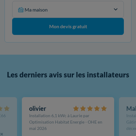
Ma maison
Mon devis gratuit
Les derniers avis sur les installateurs
olivier
Ma
FE66
Installation 6,1 kWc à Laurie par
Insta
Optimisation Habitat Energie - OHE en
Gâtin
mai 2026
déce
ux