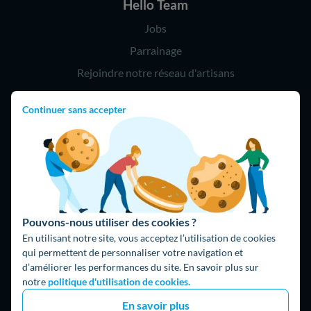
Hello Team
Jobs
Parrainage
Rejoindre notre réseau d'artisans
Continuer sans accepter
Hello !
09 75 18 60 60
(8h-21h)
75018 Paris
Pouvons-nous utiliser des cookies ?
En utilisant notre site, vous acceptez l’utilisation de cookies
qui permettent de personnaliser votre navigation et
d’améliorer les performances du site. En savoir plus sur
Fait avec ⚡ par Hello Watt
notre
politique d'utilisation de cookies.
© 2026 Hello Watt |
CGU
|
Mentions légales
|
Données
En savoir plus