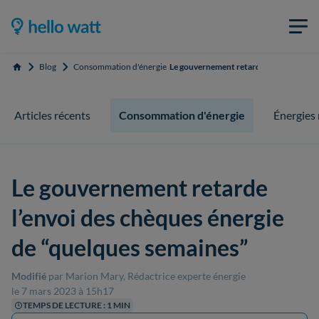
Blog
Consommation d'énergie
Le gouvernement retarde l’envoi des ch
Accueil
Articles récents
Consommation d'énergie
Énergies
Le gouvernement retarde
l’envoi des chèques énergie
de “quelques semaines”
Modifié
par Marion Mary, Rédactrice experte énergie
le 7 mars 2023 à 15h17
TEMPS DE LECTURE : 1 MIN