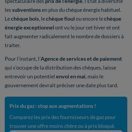
spectaculaire des
prix de l’énergie
, l’État a diversifié
les
subventions
en plus du chèque énergie habituel.
Le
chèque bois
, le
chèque fioul
ou encore le
chèque
énergie exceptionnel
ont vu le jour cet hiver et ont
fait augmenter radicalement le nombre de dossiers à
traiter.
Pour l’instant, l’
Agence de services et de paiement
qui s’occupe de la distribution des chèques, laisse
entrevoir un potentiel
envoi en mai
, mais le
gouvernement devrait préciser une date plus tard.
Prix du gaz : stop aux augmentations !
Comparez les prix des fournisseurs de gaz pour
trouver une offre moins chère ou à prix bloqué.