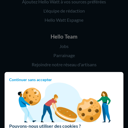
Ajoutez Hello Watt à vos sources préférées
L'équipe de rédaction
Hello Watt Espagne
Hello Team
Jobs
Parrainage
Rejoindre notre réseau d'artisans
Continuer sans accepter
Hello !
09 75 18 60 60
(8h-21h)
75018 Paris
Pouvons-nous utiliser des cookies ?