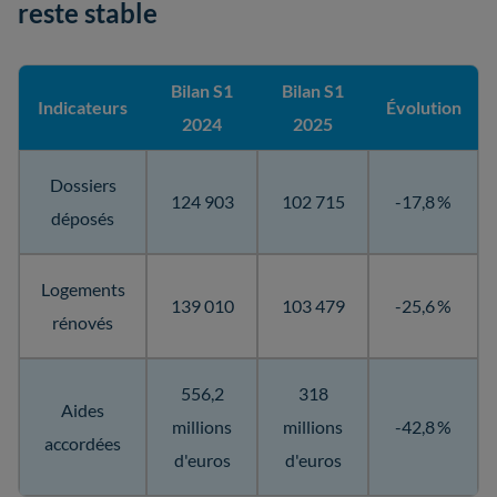
reste stable
Bilan S1
Bilan S1
Indicateurs
Évolution
2024
2025
Dossiers
124 903
102 715
-17,8 %
déposés
Logements
139 010
103 479
-25,6 %
rénovés
556,2
318
Aides
millions
millions
-42,8 %
accordées
d'euros
d'euros