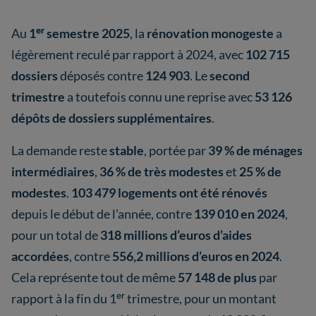
Au
1ᵉʳ semestre 2025
, la
rénovation monogeste
a
légèrement reculé par rapport à 2024, avec
102 715
dossiers
déposés contre
124 903
. Le
second
trimestre
a toutefois connu une reprise avec
53 126
dépôts de dossiers supplémentaires
.
La demande reste
stable
, portée par
39 % de ménages
intermédiaires
,
36 % de très modestes
et
25 % de
modestes
.
103 479 logements ont été rénovés
depuis le début de l’année, contre
139 010 en 2024
,
pour un total de
318 millions d’euros d’aides
accordées
, contre
556,2 millions d’euros en 2024
.
Cela représente tout de même
57 148 de plus
par
rapport à la fin du 1ᵉʳ trimestre, pour un montant