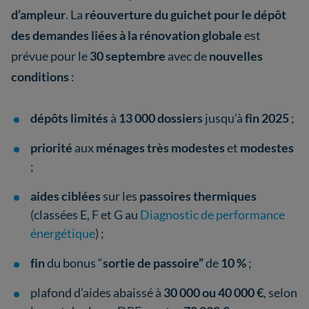
d’ampleur
. La
réouverture du guichet pour le dépôt
des demandes liées à la rénovation globale
est
prévue pour le
30 septembre
avec de
nouvelles
conditions
:
dépôts limités
à
13 000 dossiers
jusqu’à
fin 2025
;
priorité
aux
ménages très modestes
et
modestes
;
aides ciblées
sur les
passoires thermiques
(classées E, F et G au
Diagnostic de performance
énergétique
) ;
fin
du bonus “
sortie de passoire”
de
10 %
;
plafond d’aides abaissé à
30 000 ou 40 000 €
, selon