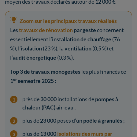
moyen des travaux déclarés autour de
12 000 €
.
Zoom sur les principaux travaux réalisés
Les
travaux de rénovation
par geste
concernent
essentiellement l’
installation de chauffage
(76
%), l’
isolation
(23 %), la
ventilation
(0,5 %) et
l’
audit énergétique
(0,3 %).
Top 3 de travaux monogestes
les plus financés ce
1ᵉʳ semestre 2025
:
près de
30 000
installations de
pompes à
chaleur (PAC) air-eau
;
plus de
23 000
poses d’un
poêle à granulés
;
plus de
13 000
isolations des murs par