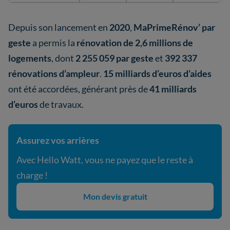
Depuis son lancement en
2020
,
MaPrimeRénov’ par
geste
a permis la
rénovation de 2,6 millions de
logements
, dont
2 255 059 par geste
et
392 337
rénovations d’ampleur
.
15 milliards d’euros d’aides
ont été accordées, générant près de
41 milliards
d’euros
de travaux.
Assurez vos arrières
Avec Hello Watt, vous ne payez que le reste à
charge !
Mon devis gratuit