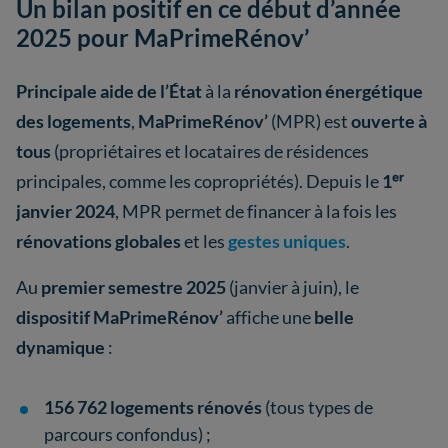
Un bilan positif en ce début d’année
2025 pour MaPrimeRénov’
Principale aide de l’État
à la
rénovation énergétique
des logements
,
MaPrimeRénov’
(MPR) est
ouverte à
tous
(propriétaires et locataires de résidences
principales, comme les copropriétés). Depuis le
1ᵉʳ
janvier 2024
, MPR permet de financer à la fois les
rénovations globales
et les
gestes uniques
.
Au
premier semestre 2025
(janvier à juin), le
dispositif MaPrimeRénov’
affiche une
belle
dynamique
:
156 762 logements rénovés
(tous types de
parcours confondus) ;