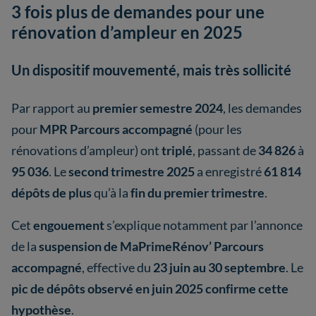
3 fois plus de demandes pour une
rénovation d’ampleur en 2025
Un dispositif mouvementé, mais très sollicité
Par rapport au
premier semestre 2024
, les demandes
pour
MPR Parcours accompagné
(pour les
rénovations d’ampleur) ont
triplé
, passant de
34 826
à
95 036
. Le
second trimestre 2025
a enregistré
61 814
dépôts de plus
qu’à la
fin du premier trimestre
.
Cet
engouement
s’explique notamment par l’annonce
de la
suspension de MaPrimeRénov’ Parcours
accompagné
, effective du
23 juin au 30 septembre
. Le
pic de dépôts observé en juin 2025 confirme cette
hypothèse
.