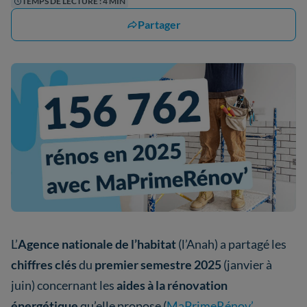
TEMPS DE LECTURE : 4 MIN
Partager
L’
Agence nationale de l’habitat
(l’Anah) a partagé les
chiffres clés
du
premier semestre 2025
(janvier à
juin) concernant les
aides à la rénovation
énergétique
qu’elle propose (
MaPrimeRénov’
,