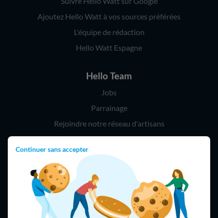
Suivre Hello Watt sur Google
Ajoutez Hello Watt à vos sources préférées
L'équipe de rédaction
Hello Watt Espagne
Hello Team
Jobs
Parrainage
Rejoindre notre réseau d'artisans
Continuer sans accepter
Hello !
09 75 18 60 60
(8h-21h)
75018 Paris