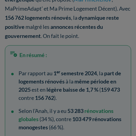
MaPrimeAdapt’ et Ma Prime Logement Décent). Avec
156 762 logements rénovés
, la
dynamique reste
positive
malgré les
annonces récentes du
gouvernement
. On fait le point.
En résumé :
Par rapport au
1ᵉʳ semestre 2024
, la
part de
logements rénovés
à la
même période en
2025
est en
légère baisse de 1,7 %
(
159 473
contre
156 762
).
Selon l’Anah, il y a eu
53 283
rénovations
globales
(34 %), contre
103 479 rénovations
monogestes
(66 %).