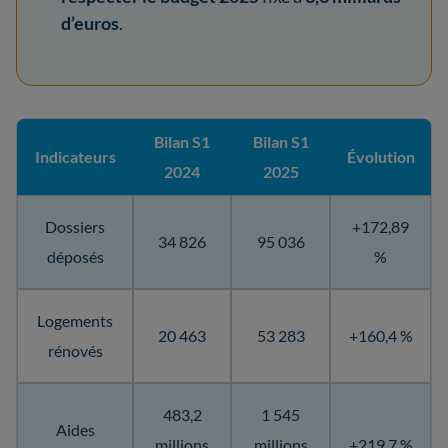
d’euros
.
Bilan S1
Bilan S1
Indicateurs
Évolution
2024
2025
Dossiers
+172,89
34 826
95 036
déposés
%
Logements
20 463
53 283
+160,4 %
rénovés
483,2
1 545
Aides
millions
millions
+219,7 %