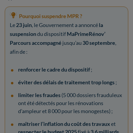
Pourquoi suspendre MPR ?
Le
23 juin
, le Gouvernement a annoncé
la
suspension
du dispositif
MaPrimeRénov’
Parcours accompagné
jusqu’au
30 septembre
,
afin de :
renforcer le cadre du dispositif
;
éviter des délais de traitement trop longs
;
limiter les fraudes
(5 000 dossiers frauduleux
ont été détectés pour les rénovations
d’ampleur et 8 000 pour les monogestes) ;
maîtriser l’inflation du coût des travaux
et
respecter le budget 2025
fixé à
3,6 milliards