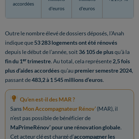
accordées
d'euros
d'euros
Outre le nombre élevé de dossiers déposés, l’Anah
indique que
53 283 logements ont été rénovés
depuis le début de l’année, soit
36 105 de plus
qu’à la
fin du 1ᵉʳ trimestre
. Au total, cela représente
2,5 fois
plus d’aides accordées
qu’au
premier semestre 2024
,
passant de
483,2 à 1 545 millions d’euros
.
Qu’en est-il des MAR ?
Sans
Mon Accompagnateur Rénov’
(MAR), il
n’est pas possible de bénéficier de
MaPrimeRénov’ pour une rénovation globale
.
Cet acteur clé est chargé d’
accompagner les