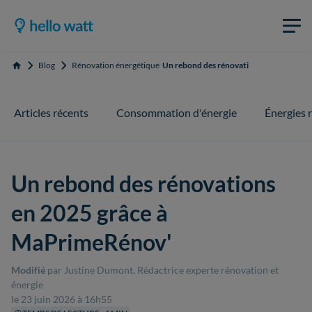
Blog
Rénovation énergétique
Un rebond des rénovations en 2025 grâ
Accueil
Articles récents
Consommation d'énergie
Énergies 
Un rebond des rénovations
en 2025 grâce à
MaPrimeRénov'
Modifié
par Justine Dumont, Rédactrice experte rénovation et
énergie
le 23 juin 2026 à 16h55