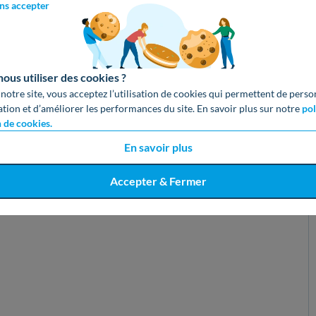
ns accepter
us utiliser des cookies ?
 notre site, vous acceptez l’utilisation de cookies qui permettent de perso
Adresse email (cachée)
ation et d’améliorer les performances du site. En savoir plus sur notre
pol
n de cookies.
En savoir plus
Accepter & Fermer