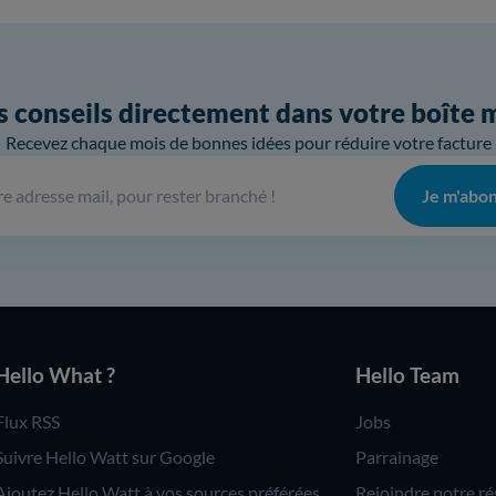
 conseils directement dans votre boîte 
Recevez chaque mois de bonnes idées pour réduire votre facture
Je m'abo
Hello What ?
Hello Team
Flux RSS
Jobs
Suivre Hello Watt sur Google
Parrainage
Ajoutez Hello Watt à vos sources préférées
Rejoindre notre ré