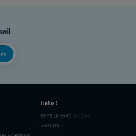
mail
nne
Hello !
09 75 18 60 60
(8h-21h)
75018 Paris
seau d'artisans