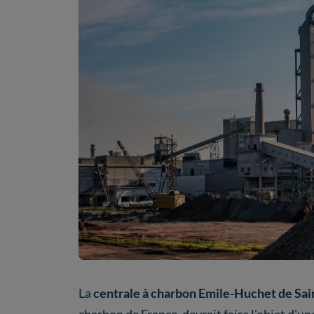
La
centrale à charbon Emile-Huchet de Sai