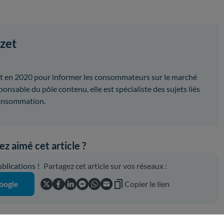
zet
t en 2020 pour informer les consommateurs sur le marché
ponsable du pôle contenu, elle est spécialiste des sujets liés
 consommation.
z aimé cet article ?
lications !
Partagez cet article sur vos réseaux :
oogle
Copier le lien