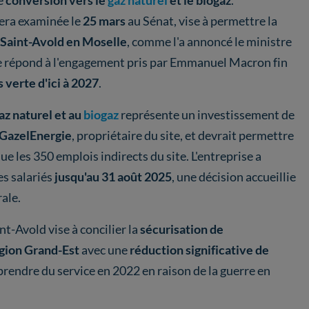
ne
conversion vers le
gaz naturel
et le biogaz
.
sera examinée le
25 mars
au Sénat, vise à permettre la
 Saint-Avold en Moselle
, comme l'a annoncé le ministre
ve répond à l'engagement pris par Emmanuel Macron fin
 verte d'ici à 2027
.
az naturel et au
biogaz
représente un investissement de
GazelEnergie
, propriétaire du site, et devrait permettre
ue les 350 emplois indirects du site. L'entreprise a
s salariés
jusqu'au 31 août 2025
, une décision accueillie
rale.
nt-Avold vise à concilier la
sécurisation de
égion Grand-Est
avec une
réduction significative de
eprendre du service en 2022 en raison de la guerre en