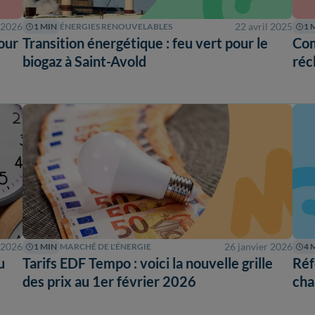
 2026
22 avril 2025
1 MIN
ÉNERGIES RENOUVELABLES
1 
tour
Transition énergétique : feu vert pour le
Com
biogaz à Saint-Avold
réc
 2026
26 janvier 2026
1 MIN
MARCHÉ DE L'ÉNERGIE
4 
u
Tarifs EDF Tempo : voici la nouvelle grille
Réf
des prix au 1er février 2026
cha