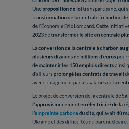
charbon de France, devrait faire l'objet d'u
Une
proposition de loi
transpartisane, qui 
transformation de la centrale à charbon de
de l'Économie Eric Lombard. Cette initiati
2023 de
transformer le site en centrale plus
La
conversion de la centrale à charbon
au g
plusieurs dizaines de millions d'euros
pour
de
maintenir les 150 emplois directs
ainsi q
d'ailleurs
prolongé les contrats de travail
de
avec soulagement par les salariés de la cent
Le projet de conversion de la centrale de Sai
l'approvisionnement en électricité de la r
l'
empreinte carbone
du site, qui avait dû r
Ukraine et des difficultés du parc nucléaire.