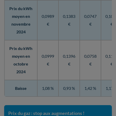
Prix du kWh
moyen en
0,0989
0,1383
0,0747
0,109
novembre
€
€
€
€
2024
Prix du kWh
moyen en
0,0999
0,1396
0,0758
0,110
octobre
€
€
€
€
2024
Baisse
1,08 %
0,93 %
1,42 %
1,17 
Prix du gaz : stop aux augmentations !