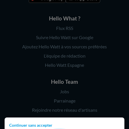
Hello What ?
Flux RSS
Suivre Hello Watt sur Google
Ajoutez Hello Watt à vos sources préférées
L'équipe de rédaction
Hello Watt Espagne
Hello Team
Jobs
Parrainage
Rejoindre notre réseau d'artisans
Continuer sans accepter
Hello !