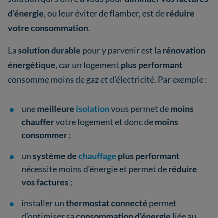
d’énergie
, ou leur éviter de flamber, est de
réduire
votre consommation
.
La
solution durable
pour y parvenir est la
rénovation
énergétique
, car un logement
plus performant
consomme moins de gaz et d’électricité. Par exemple :
une
meilleure
isolation
vous permet de
moins
chauffer
votre logement et donc de
moins
consommer
;
un
système de
chauffage
plus performant
nécessite moins d’énergie et permet de
réduire
vos factures
;
installer un
thermostat connecté
permet
d’optimiser sa
consommation d’énergie
liée au