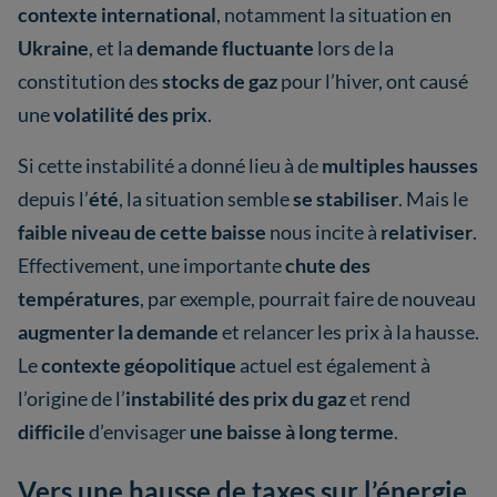
contexte international
, notamment la situation en
Ukraine
, et la
demande fluctuante
lors de la
constitution des
stocks de gaz
pour l’hiver, ont causé
une
volatilité des prix
.
Si cette instabilité a donné lieu à de
multiples hausses
depuis l’
été
, la situation semble
se stabiliser
. Mais le
faible niveau de cette baisse
nous incite à
relativiser
.
Effectivement, une importante
chute des
températures
, par exemple, pourrait faire de nouveau
augmenter la demande
et relancer les prix à la hausse.
Le
contexte géopolitique
actuel est également à
l’origine de l’
instabilité des prix du gaz
et rend
difficile
d’envisager
une baisse à long terme
.
Vers une hausse de taxes sur l’énergie