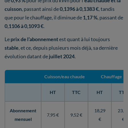
de
0,93 %
pour le prix du kWh pour l’
eau chaude et la
cuisson
, passant ainsi de
0,1396 à 0,1383 €
, tandis
que pour le chauffage, il diminue de
1,17 %
, passant de
0,1106 à 0,1093 €
.
Le
prix de l’abonnement
est quant à lui toujours
stable
, et ce, depuis plusieurs mois déjà, sa dernière
évolution datant de
juillet 2024
.
Cuisson/eau chaude
Chauffage
HT
TTC
HT
TTC
Abonnement
18,29
23,1
7,95 €
9,52 €
mensuel
€
€