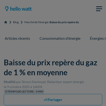
Blog
Marché de l'énergie
Baisse du prix repère du gaz de 1 % en moyen
Accueil
Articles récents
Consommation d'énergie
Énergies 
Baisse du prix repère du gaz
de 1 % en moyenne
Modifié
par Simon Desimpel, Rédacteur expert énergie
le 9 octobre 2025 à 16h04
TEMPS DE LECTURE : 3 MIN
Partager