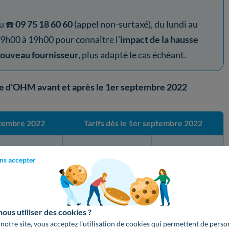
u ☎️
09 75 18 60 60
(appel non-surtaxé), du lundi au
 9h00 à 19h00 pour connaître l’
impact de la hausse
nouveau fournisseur
, plus adapté le cas échéant.
Base d’OHM avant et après le 1er septembre 2022
eptembre 2022
Tarifs dès le 1er septembre 2022
Abonnement
Prix du kWh
Prix du kWh
ns accepter
mensuel
0,1665 €
12,67 €
0,1737 €
us utiliser des cookies ?
 notre site, vous acceptez l’utilisation de cookies qui permettent de perso