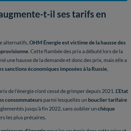
gmente-t-il ses tarifs en
 alternatifs,
OHM Énergie est victime de la hausse des
approvisionne
. Cette flambée des prix a débuté lors de la
îné une hausse de la demande et donc des prix, mais elle a
les sanctions économiques imposées à la Russie
,
prix de l’énergie n’ont cessé de grimper depuis 2021.
L’Etat
 les consommateurs
parmi lesquelles un
bouclier tarifaire
s réglementés jusqu’à fin 2022, sans oublier un
chèque
rs les plus précaires.
urnisseurs d’énergie
pour les soutenir dans cette crise et