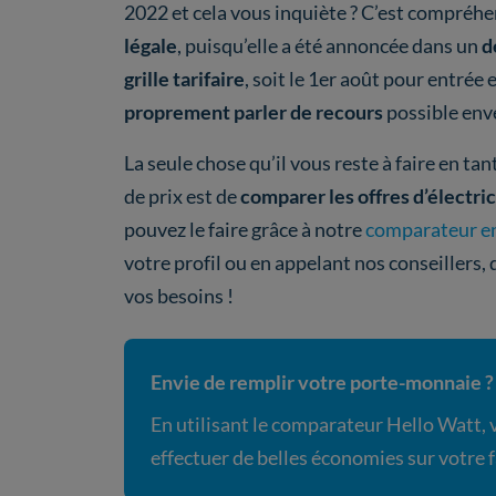
2022 et cela vous inquiète ? C’est compréh
légale
, puisqu’elle a été annoncée dans un
d
grille tarifaire
, soit le 1er août pour entrée
proprement parler de recours
possible env
La seule chose qu’il vous reste à faire en t
de prix est de
comparer les offres d’électri
pouvez le faire grâce à notre
comparateur en
votre profil ou en appelant nos conseillers, 
vos besoins !
Envie de remplir votre porte-monnaie ?
En utilisant le comparateur Hello Watt,
effectuer de belles économies sur votre 