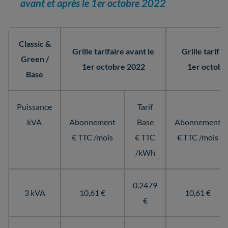
avant et après le 1er octobre 2022
Classic &
Grille tarifaire avant le
Grille tarifai
Green /
1er octobre 2022
1er octobr
Base
Puissance
Tarif
kVA
Abonnement
Base
Abonnement
€ TTC /mois
€ TTC
€ TTC /mois
/kWh
0,2479
3 kVA
10,61 €
10,61 €
€