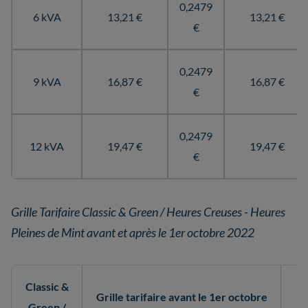
0,2479
6 kVA
13,21 €
13,21 €
€
0,2479
9 kVA
16,87 €
16,87 €
€
0,2479
12 kVA
19,47 €
19,47 €
€
Grille Tarifaire Classic & Green / Heures Creuses - Heures
Pleines de Mint avant et après le 1er octobre 2022
Classic &
Grille tarifaire avant le 1er octobre
G
Green /