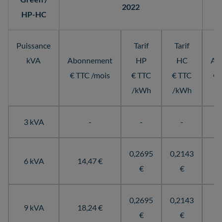
2022
HP-HC
Puissance
Tarif
Tarif
kVA
Abonnement
HP
HC
Ab
€ TTC /mois
€ TTC
€ TTC
€ 
/kWh
/kWh
3 kVA
-
-
-
0,2695
0,2143
6 kVA
14,47 €
€
€
0,2695
0,2143
9 kVA
18,24 €
€
€