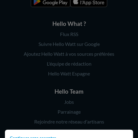
Hello What ?
Flux RSS
Suivre Hello Watt sur Google
Ajoutez Hello Watt à vos sources préférées
L'équipe de rédaction
Hello Watt Espagne
Hello Team
Jobs
Parrainage
Rejoindre notre réseau d'artisans
Continuer sans accepter