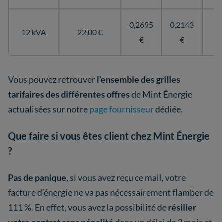
0,2695
0,2143
12 kVA
22,00 €
€
€
Vous pouvez retrouver
l’ensemble des grilles
tarifaires des différentes offres
de Mint Énergie
actualisées sur notre
page fournisseur
dédiée.
Que faire si vous êtes client chez Mint Énergie
?
Pas de panique
, si vous avez reçu ce mail, votre
facture d’énergie ne va pas nécessairement flamber de
111 %. En effet, vous avez la possibilité de
résilier
votre contrat sans pénalité
dans un délai de 3 mois et