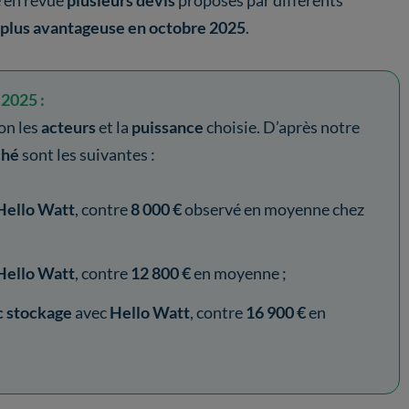
é en revue
plusieurs devis
proposés par différents
la plus avantageuse
en octobre 2025
.
 2025 :
on les
acteurs
et la
puissance
choisie. D’après notre
ché
sont les suivantes :
Hello Watt
, contre
8 000 €
observé en moyenne chez
Hello Watt
, contre
12 800 €
en moyenne ;
 stockage
avec
Hello Watt
, contre
16 900 €
en