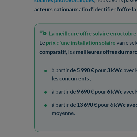
solaires photovoltaïques
, nous avons pass
acteurs nationaux
afin d’identifier
l’offre 
La meilleure offre solaire en octobre
Le
prix
d'une
installation solaire
varie sel
comparatif
, les
meilleures offres
du mar
à partir de
5 990 €
pour
3 kWc
avec
les
concurrents
;
à partir de
9 690 €
pour
6 kWc
avec
à partir de
13 690 €
pour 6
kWc avec
moyenne.