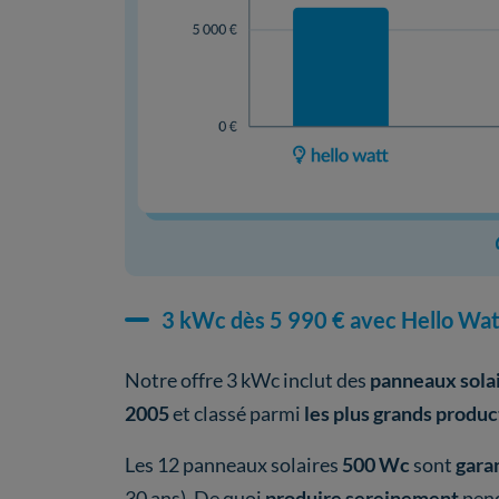
3 kWc dès 5 990 € avec Hello Wat
Notre offre 3 kWc inclut des
panneaux sola
2005
et classé parmi
les plus grands produ
Les 12 panneaux solaires
500 Wc
sont
gara
30 ans). De quoi
produire sereinement
pen