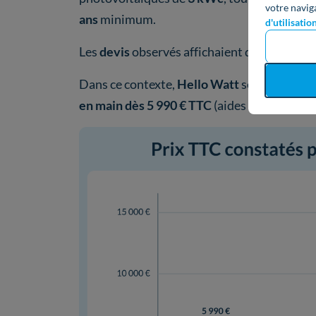
votre navig
ans
minimum.
d'utilisatio
Les
devis
observés affichaient des
montants
Dans ce contexte,
Hello Watt
se positionne
en main dès 5 990 € TTC
(aides non déduites