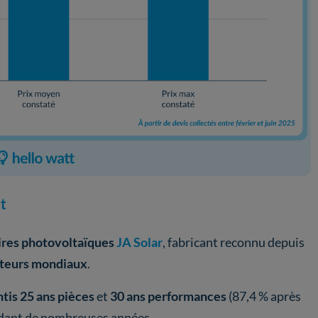
t
ires photovoltaïques
JA Solar
, fabricant reconnu depuis
cteurs mondiaux
.
ntis 25 ans pièces
et
30 ans performances
(87,4 % après
dant de nombreuses années.