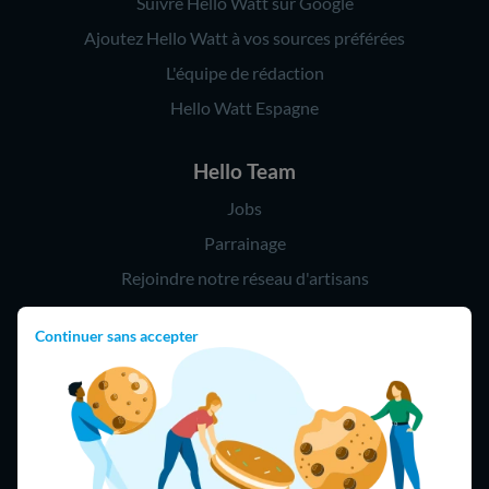
Suivre Hello Watt sur Google
Ajoutez Hello Watt à vos sources préférées
L'équipe de rédaction
Hello Watt Espagne
Hello Team
Jobs
Parrainage
Rejoindre notre réseau d'artisans
Continuer sans accepter
Hello !
09 75 18 60 60
(8h-21h)
75018 Paris