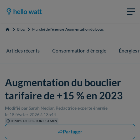
Blog
Marché de l'énergie
Augmentation du bouclier tarifaire de +15 %
Accueil
Articles récents
Consommation d'énergie
Énergies 
Augmentation du bouclier
tarifaire de +15 % en 2023
Modifié
par Sarah Nedjar, Rédactrice experte énergie
le 18 février 2026 à 13h44
TEMPS DE LECTURE : 3 MIN
Partager