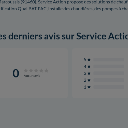
arcoussis (91460), Service Action propose des solutions de chauffage
tification QualiBAT PAC, installe des chaudières, des pompes à c
es derniers avis sur Service Acti
5
4
0
3
Aucun avis
2
1