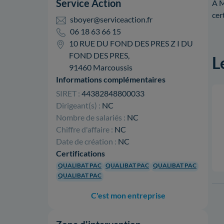
Service Action
À M
cer
sboyer@serviceaction.fr
06 18 63 66 15
10 RUE DU FOND DES PRES Z I DU
FOND DES PRES,
L
91460 Marcoussis
Informations complémentaires
SIRET :
44382848800033
Dirigeant(s) :
NC
Nombre de salariés :
NC
Chiffre d'affaire :
NC
Date de création :
NC
Certifications
QUALIBAT PAC
QUALIBAT PAC
QUALIBAT PAC
QUALIBAT PAC
C'est mon entreprise