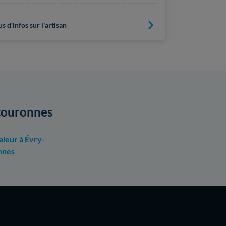
us d'infos sur l'artisan
Plus d'infos s
rcouronnes
leur à Évry-
nnes