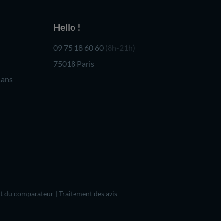
Hello !
09 75 18 60 60
(8h-21h)
75018 Paris
sans
t du comparateur
|
Traitement des avis