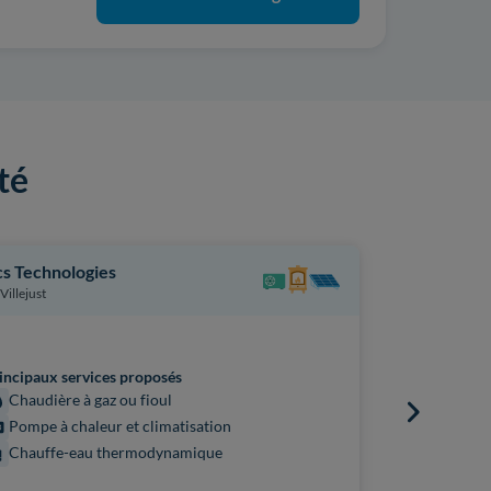
té
s Technologies
Gd Renovat
Villejust
Rénovation
Villejust
incipaux services proposés
Chaudière à gaz ou fioul
Principaux s
Pompe à chaleur et climatisation
Audit én
Chauffe-eau thermodynamique
Projet c