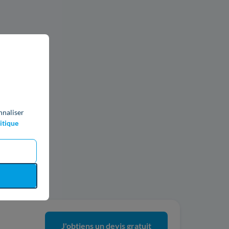
nnaliser
itique
ics
J'obtiens un devis gratuit