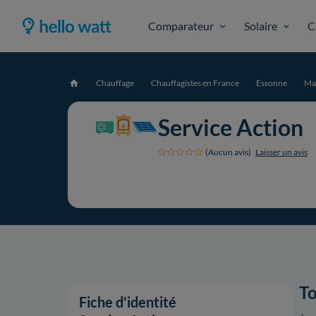
Comparateur
Solaire
C
Chauffage
Chauffagistes en France
Essonne
Ma
Accueil
Service Action
(Aucun avis)
Laisser un avis
To
Fiche d'identité