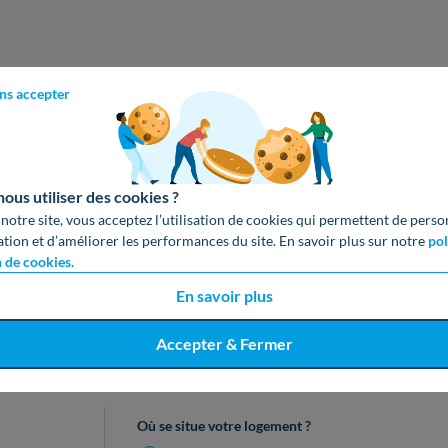
ns accepter
us utiliser des cookies ?
 notre site, vous acceptez l’utilisation de cookies qui permettent de perso
ation et d’améliorer les performances du site. En savoir plus sur notre
pol
n de cookies.
En savoir plus
Accepter & Fermer
cevez votre devis gratuit en 3 cl
Où se situe votre logement ?