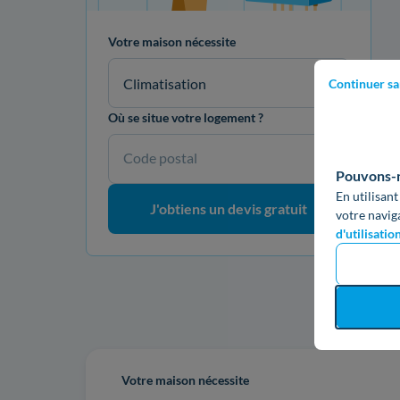
Votre maison nécessite
Climatisation
Continuer sa
Où se situe votre logement ?
Code postal
Pouvons-no
En utilisant
J'obtiens un devis gratuit
votre navig
d'utilisatio
Re
Votre maison nécessite