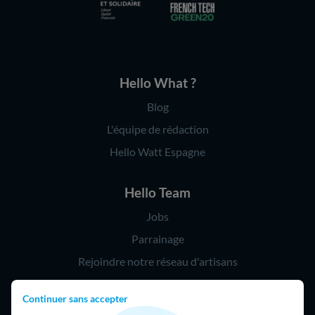
Hello What ?
Blog
L'équipe de rédaction
Hello Watt Espagne
Hello Team
Jobs
Parrainage
Rejoindre notre réseau d'artisans
Continuer sans accepter
Hello !