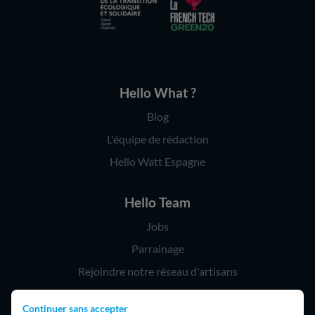
Hello What ?
Blog
L'équipe de rédaction
Hello Watt Espagne
Hello Team
Jobs
Parrainage
Rejoindre notre réseau d'artisans
Continuer sans accepter
Hello !