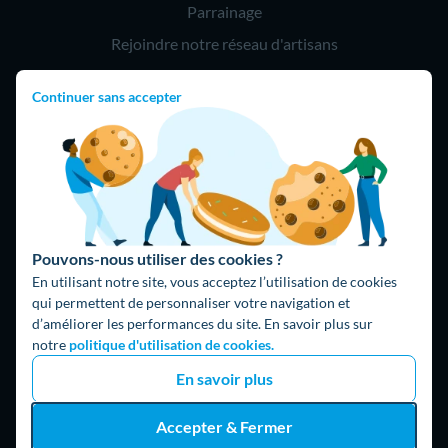
Parrainage
Rejoindre notre réseau d'artisans
Continuer sans accepter
Hello !
09 75 18 60 60
(8h-21h)
75018 Paris
Pouvons-nous utiliser des cookies ?
En utilisant notre site, vous acceptez l’utilisation de cookies
qui permettent de personnaliser votre navigation et
d’améliorer les performances du site. En savoir plus sur
Fait avec ⚡ par Hello Watt
notre
politique d'utilisation de cookies.
© 2026 Hello Watt |
CGU
|
Mentions légales
|
Données
En savoir plus
personnelles
|
Cookies
|
Méthodologie et fonctionnement du
comparateur
|
Traitement des avis
Accepter & Fermer