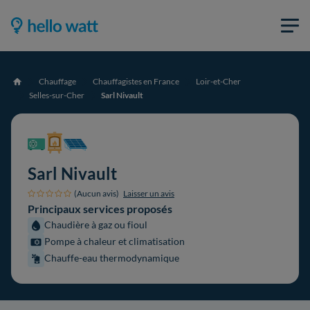
Chauffage
Chauffagistes en France
Loir-et-Cher
Accueil
Selles-sur-Cher
Sarl Nivault
Sarl Nivault
(Aucun avis)
Laisser un avis
Principaux services proposés
Chaudière à gaz ou fioul
Pompe à chaleur et climatisation
Chauffe-eau thermodynamique