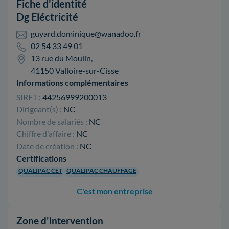
Fiche d'identité
Dg Eléctricité
guyard.dominique@wanadoo.fr
02 54 33 49 01
13 rue du Moulin,
41150 Valloire-sur-Cisse
Informations complémentaires
SIRET :
44256999200013
Dirigeant(s) :
NC
Nombre de salariés :
NC
Chiffre d'affaire :
NC
Date de création :
NC
Certifications
QUALIPAC CET
QUALIPAC CHAUFFAGE
C'est mon entreprise
Zone d'intervention