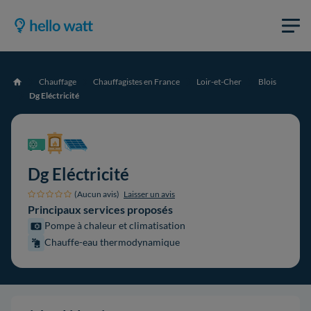
Chauffage
Chauffagistes en France
Loir-et-Cher
Blois
Accueil
Dg Eléctricité
Dg Eléctricité
(Aucun avis)
Laisser un avis
Principaux services proposés
Pompe à chaleur et climatisation
Chauffe-eau thermodynamique