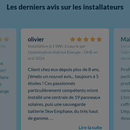
Les derniers avis sur les installateurs
olivier
Ma
FE66
Installation 6,1 kWc à Laurie par
Insta
Optimisation Habitat Energie - OHE en
Gâtin
mai 2026
déce
ux
Client chez eux depuis plus de 8 ans,
Prof
ion!
j'émets un nouvel avis... toujours à 5
parf
faire
étoiles ! Ces passionnés
produ
i
particulièrement compétents m'ont
cons
hange
installé une centrale de 19 panneaux
L'in
solaires, puis une sauvegarde
coffr
batterie 5kw Emphase, du très haut
L'éq
de gamme. …
doss
Lire la suite