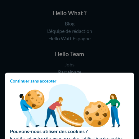
Hello What ?
Blog
L'équipe de rédaction
Hello Watt Espagne
Hello Team
Jobs
Parrainage
Rejoindre notre réseau d'artisans
Continuer sans accepter
Hello !
09 75 18 60 60
(8h-21h)
75018 Paris
Pouvons-nous utiliser des cookies ?
En utilisant notre site, vous acceptez l’utilisation de cookies