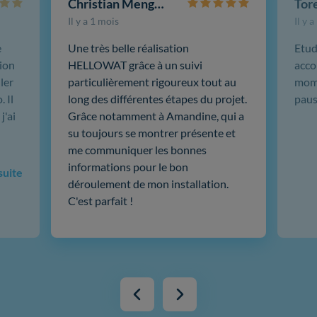
Christian Mengotti
Il y a 1 mois
Il y 
e
Une très belle réalisation
Etud
ion
HELLOWAT grâce à un suivi
acco
ler
particulièrement rigoureux tout au
mome
 Il
long des différentes étapes du projet.
paus
j'ai
Grâce notamment à Amandine, qui a
su toujours se montrer présente et
me communiquer les bonnes
informations pour le bon
 suite
déroulement de mon installation.
C'est parfait !