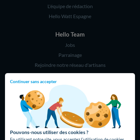
L'équipe de rédaction
Hello Watt Espagne
Hello Team
Jobs
Parrainage
Rejoindre notre réseau d'artisans
Continuer sans accepter
Hello !
09 75 18 60 60
(8h-21h)
75018 Paris
Pouvons-nous utiliser des cookies ?
En utilisant notre site, vous acceptez l’utilisation de cookies