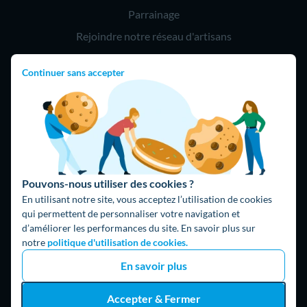
Parrainage
Rejoindre notre réseau d'artisans
Continuer sans accepter
Hello !
09 75 18 60 60
(8h-21h)
75018 Paris
Pouvons-nous utiliser des cookies ?
En utilisant notre site, vous acceptez l’utilisation de cookies
qui permettent de personnaliser votre navigation et
d’améliorer les performances du site. En savoir plus sur
Fait avec ⚡ par Hello Watt
notre
politique d'utilisation de cookies.
© 2026 Hello Watt |
CGU
|
Mentions légales
|
Données
En savoir plus
personnelles
|
Cookies
|
Méthodologie et fonctionnement du
comparateur
|
Traitement des avis
Accepter & Fermer