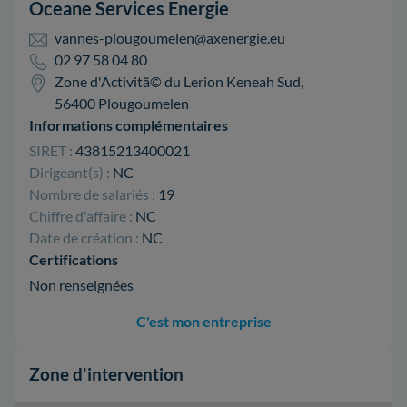
Oceane Services Energie
vannes-plougoumelen@axenergie.eu
02 97 58 04 80
Zone d'Activitã© du Lerion Keneah Sud,
56400 Plougoumelen
Informations complémentaires
SIRET :
43815213400021
Dirigeant(s) :
NC
Nombre de salariés :
19
Chiffre d'affaire :
NC
Date de création :
NC
Certifications
Non renseignées
C'est mon entreprise
Zone d'intervention