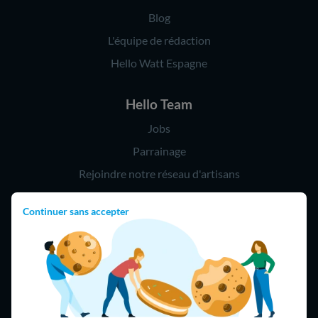
Blog
L'équipe de rédaction
Hello Watt Espagne
Hello Team
Jobs
Parrainage
Rejoindre notre réseau d'artisans
Continuer sans accepter
Hello !
09 75 18 60 60
(8h-21h)
75018 Paris