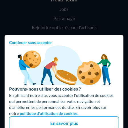
Jobs
Parrainage
Rejoindre notre réseau d'artisans
Continuer sans accepter
Hello !
09 75 18 60 60
(8h-21h)
75018 Paris
Pouvons-nous utiliser des cookies ?
En utilisant notre site, vous acceptez l’utilisation de cookies
qui permettent de personnaliser votre navigation et
d’améliorer les performances du site. En savoir plus sur
Fait avec ⚡ par Hello Watt
notre
politique d'utilisation de cookies.
© 2026 Hello Watt |
CGU
|
Mentions légales
|
Données
En savoir plus
personnelles
|
Cookies
|
Méthodologie et fonctionnement du