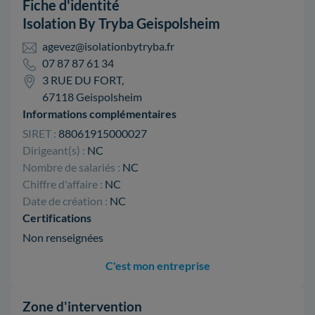
Fiche d'identité
Isolation By Tryba Geispolsheim
agevez@isolationbytryba.fr
07 87 87 61 34
3 RUE DU FORT,
67118 Geispolsheim
Informations complémentaires
SIRET :
88061915000027
Dirigeant(s) :
NC
Nombre de salariés :
NC
Chiffre d'affaire :
NC
Date de création :
NC
Certifications
Non renseignées
C'est mon entreprise
Zone d'intervention