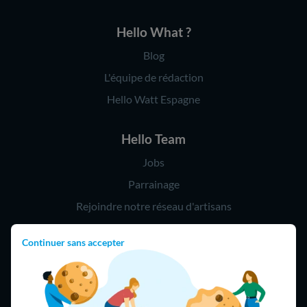
Hello What ?
Blog
L'équipe de rédaction
Hello Watt Espagne
Hello Team
Jobs
Parrainage
Rejoindre notre réseau d'artisans
Continuer sans accepter
Hello !
09 75 18 60 60
(8h-21h)
75018 Paris