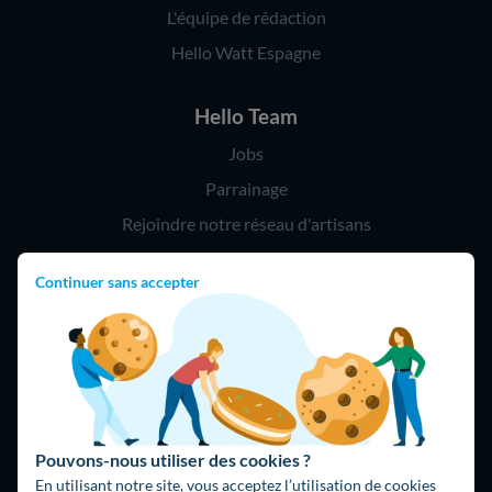
L'équipe de rédaction
Hello Watt Espagne
Hello Team
Jobs
Parrainage
Rejoindre notre réseau d'artisans
Continuer sans accepter
Hello !
09 75 18 60 60
(8h-21h)
75018 Paris
Pouvons-nous utiliser des cookies ?
En utilisant notre site, vous acceptez l’utilisation de cookies