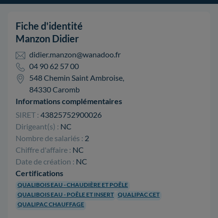
Fiche d'identité
Manzon Didier
didier.manzon@wanadoo.fr
04 90 62 57 00
548 Chemin Saint Ambroise,
84330 Caromb
Informations complémentaires
SIRET :
43825752900026
Dirigeant(s) :
NC
Nombre de salariés :
2
Chiffre d'affaire :
NC
Date de création :
NC
Certifications
QUALIBOIS EAU - CHAUDIÈRE ET POÊLE
QUALIBOIS EAU - POÊLE ET INSERT
QUALIPAC CET
QUALIPAC CHAUFFAGE