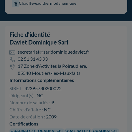
Chauffe-eau thermodynamique
Fiche d'identité
Daviet Dominique Sarl
secretariat@sarldominiquedaviet.fr
02 51 31 43 93
17 Zone d'Activites la Poiraudiere,
85540 Moutiers-les-Mauxfaits
Informations complémentaires
SIRET :
42395780200022
Dirigeant(s) :
NC
Nombre de salariés :
9
Chiffre d'affaire :
NC
Date de création :
2009
Certifications
QUALIBAT CET
QUALIBAT CET
QUALIBAT CET
QUALIBAT CET