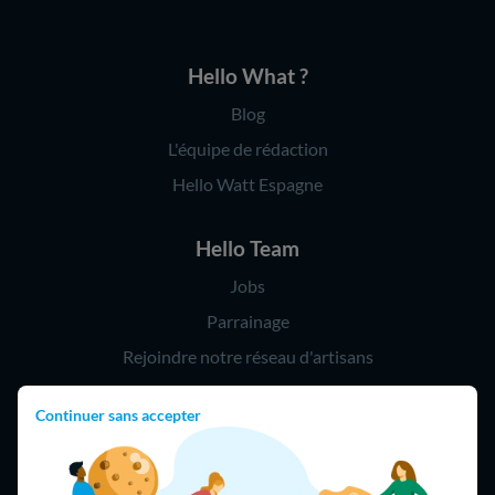
Hello What ?
Blog
L'équipe de rédaction
Hello Watt Espagne
Hello Team
Jobs
Parrainage
Rejoindre notre réseau d'artisans
Continuer sans accepter
Hello !
09 75 18 60 60
(8h-21h)
75018 Paris