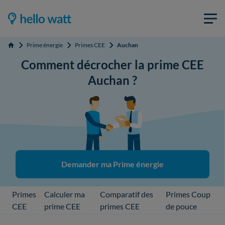
Prime énergie
Primes CEE
Auchan
Accueil
Comment décrocher la prime CEE
Auchan ?
Demander ma Prime énergie
Primes
Calculer ma
Comparatif des
Primes Coup
CEE
prime CEE
primes CEE
de pouce