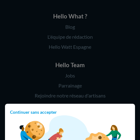
Hello What ?
Blog
L'équipe de rédaction
Hello Watt Espagne
Hello Team
Jobs
Parrainage
Rejoindre notre réseau d'artisans
Continuer sans accepter
Hello !
09 75 18 60 60
(8h-21h)
75018 Paris