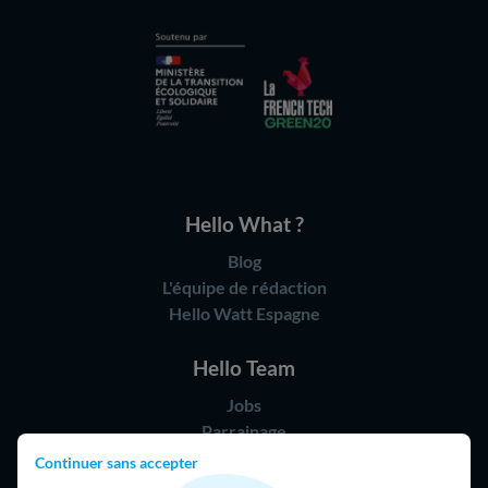
Hello What ?
Blog
L'équipe de rédaction
Hello Watt Espagne
Hello Team
Jobs
Parrainage
Rejoindre notre réseau d'artisans
Continuer sans accepter