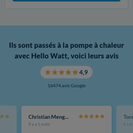
Ils sont passés à la pompe à chaleur
avec Hello Watt, voici leurs avis
4,9
16474 avis Google
Christian Mengotti
Il y a 1 mois
Il y 