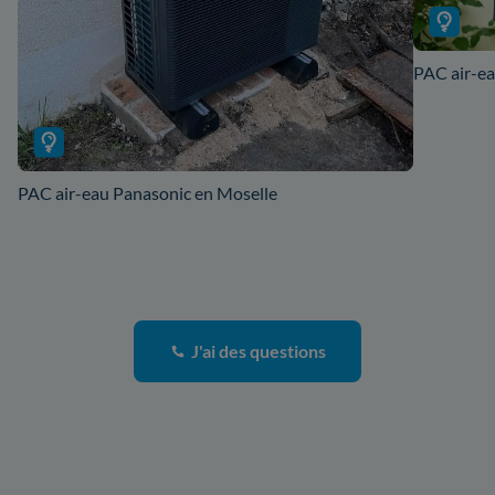
PAC air-ea
PAC air-eau Panasonic en Moselle
J'ai des questions