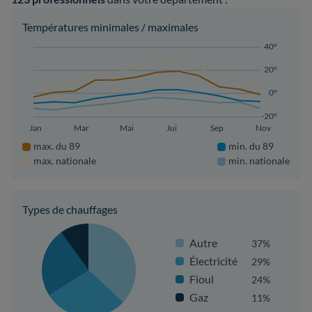
Températures minimales / maximales
40°
20°
0°
-20°
Jan
Mar
Mai
Jui
Sep
Nov
max. du 89
min. du 89
max. nationale
min. nationale
Types de chauffages
Autre
37%
Électricité
29%
Fioul
24%
Gaz
11%