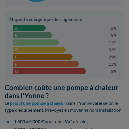
Étiquette énergétique des logements
A
5%
B
5%
C
11%
D
31%
E
29%
F
13%
G
5%
Combien coûte une pompe à chaleur
dans l'Yonne ?
Le
prix d'une pompe à chaleur
dans l'Yonne varie selon le
type d'équipement
. Prévoyez en moyenne hors installation :
1 500 à 5 000 €
pour une PAC
air-air
;