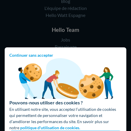
Blog
L'équipe de rédaction
Hello Watt Espagne
Hello Team
Jobs
Parrainage
Rejoindre notre réseau d'artisans
Continuer sans accepter
Hello !
09 75 18 60 60
(8h-21h)
75018 Paris
Pouvons-nous utiliser des cookies ?
En utilisant notre site, vous acceptez l’utilisation de cookies
qui permettent de personnaliser votre navigation et
d’améliorer les performances du site. En savoir plus sur
notre
politique d'utilisation de cookies.