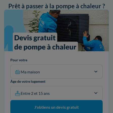
Prêt à passer à la pompe à chaleur ?
ander mon devis
Pour votre
Ma maison
Âge de votre logement
Entre 2 et 15 ans
J'obtiens un devis gratuit