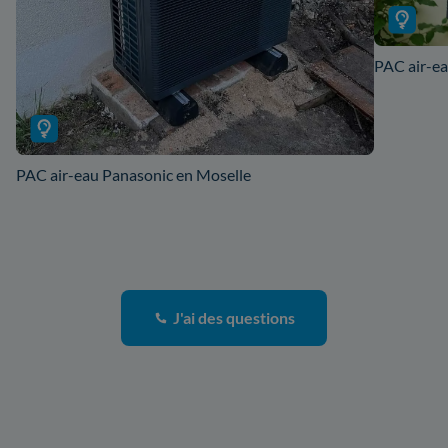
PAC air-ea
PAC air-eau Panasonic en Moselle
J'ai des questions