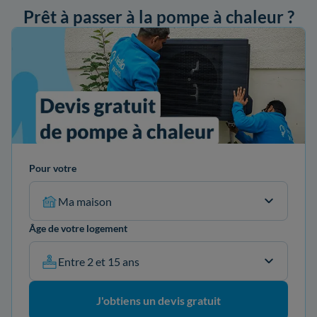
Prêt à passer à la pompe à chaleur ?
ander mon devis
Pour votre
Ma maison
Âge de votre logement
Entre 2 et 15 ans
J'obtiens un devis gratuit