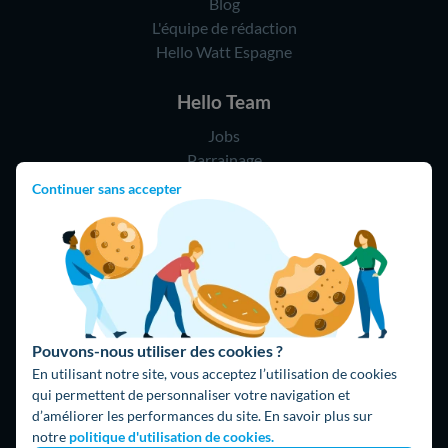
Blog
L'équipe de rédaction
Hello Watt Espagne
Hello Team
Jobs
Parrainage
Rejoindre notre réseau d'artisans
Continuer sans accepter
Hello !
09 75 18 60 60
(8h-21h)
75018 Paris
Pouvons-nous utiliser des cookies ?
En utilisant notre site, vous acceptez l’utilisation de cookies
qui permettent de personnaliser votre navigation et
d’améliorer les performances du site. En savoir plus sur
notre
politique d'utilisation de cookies.