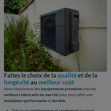
Faites le choix de la
qualité
et de la
longévité
au
meilleur coût
Nous choisissons des
équipements premiums
chez les
meilleurs fabricants
du marché
pour vous offrir une
installation performante
et
durable
.
Très haute
performance
et
rendement
maximal.