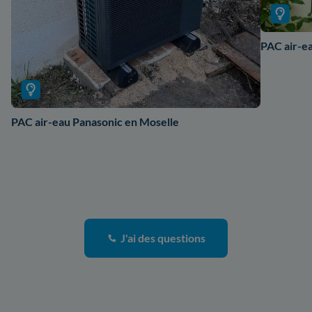
PAC air-ea
PAC air-eau Panasonic en Moselle
J'ai des questions