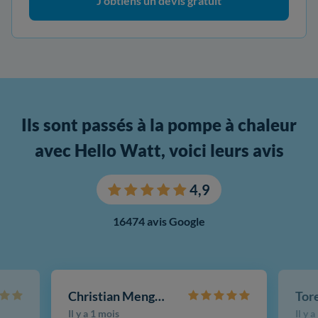
J'obtiens un devis gratuit
Ils sont passés à la pompe à chaleur
avec Hello Watt, voici leurs avis
4,9
16474 avis Google
Christian Mengotti
Il y a 1 mois
Il y 