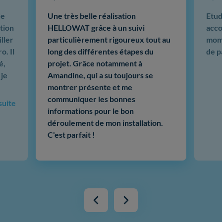
de
Une très belle réalisation
Etud
tion
HELLOWAT grâce à un suivi
acco
ller
particulièrement rigoureux tout au
mome
o. Il
long des différentes étapes du
de p
é,
projet. Grâce notamment à
 je
Amandine, qui a su toujours se
montrer présente et me
communiquer les bonnes
 suite
informations pour le bon
déroulement de mon installation.
C'est parfait !