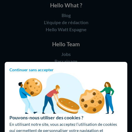
Hello What ?
Blog
L'équipe de rédaction
Hello Watt Espagne
Hello Team
Jobs
Parrainage
Rejoindre notre réseau d'artisans
Continuer sans accepter
Hello !
09 75 18 60 60
(8h-21h)
75018 Paris
Pouvons-nous utiliser des cookies ?
En utilisant notre site, vous acceptez l’utilisation de cookies
qui permettent de personnaliser votre navigation et