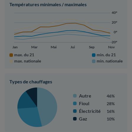
Températures minimales / maximales
40°
20°
0°
-20°
Jan
Mar
Mai
Jui
Sep
Nov
max. du 21
min. du 21
max. nationale
min. nationale
Types de chauffages
Autre
46%
Fioul
28%
Électricité
16%
Gaz
10%