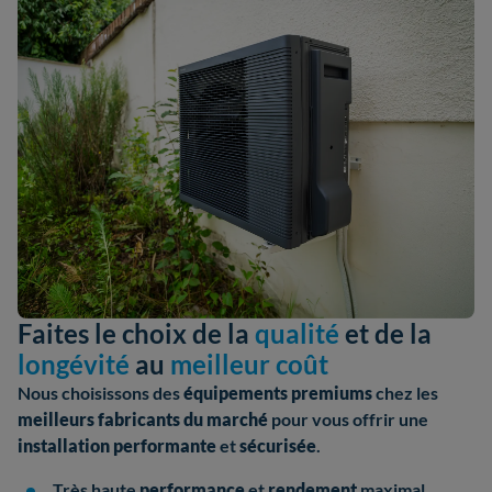
Faites le choix de la
qualité
et de la
longévité
au
meilleur coût
Nous choisissons des
équipements premiums
chez les
meilleurs fabricants
du marché
pour vous offrir une
installation performante
et
sécurisée
.
Très haute
performance
et
rendement
maximal.