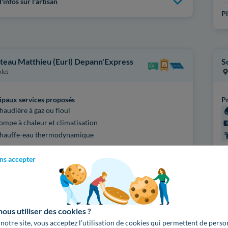
'infos sur l'artisan
Pl
teau Matthieu (Eurl) Depann'Express
S
let
ipaux services proposés
Pr
haudière à gaz ou fioul
ompe à chaleur et climatisation
hauffe-eau thermodynamique
fications
Ce
ns accepter
ARTISAN CHAUFFAGISTE
QUALIBAT PAC
Q
ARTISAN PLOMBIER
Q
'infos sur l'artisan
Pl
us utiliser des cookies ?
 notre site, vous acceptez l’utilisation de cookies qui permettent de perso