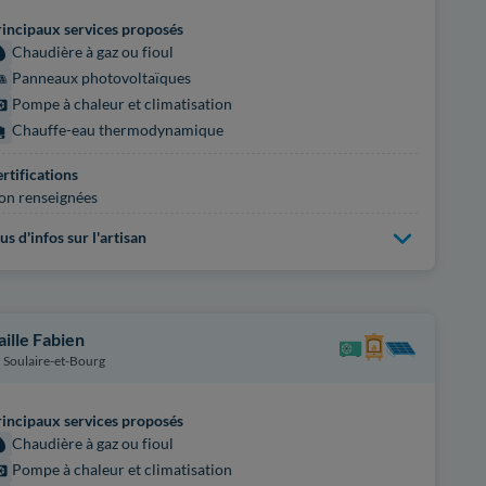
incipaux services proposés
Chaudière à gaz ou fioul
Panneaux photovoltaïques
Pompe à chaleur et climatisation
Chauffe-eau thermodynamique
rtifications
on renseignées
us d'infos sur l'artisan
aille Fabien
Soulaire-et-Bourg
incipaux services proposés
Chaudière à gaz ou fioul
Pompe à chaleur et climatisation