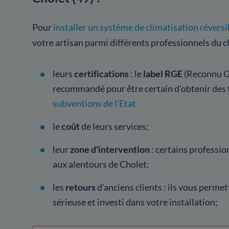
Pour
installer un système de climatisation réversi
votre artisan parmi différents professionnels du 
leurs
certifications
: le
label RGE
(Reconnu Ga
recommandé pour être certain d'obtenir des tr
subventions de l'Etat
le
coût
de leurs services;
leur
zone d'intervention
: certains professio
aux alentours de Cholet;
les
retours
d'anciens clients : ils vous perme
sérieuse et investi dans votre installation;