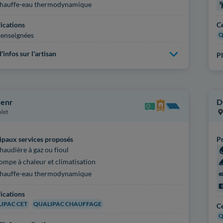
hauffe-eau thermodynamique
fications
Ce
enseignées
Q
'infos sur l'artisan
Pl
Senr
D
let
ipaux services proposés
Pr
haudière à gaz ou fioul
ompe à chaleur et climatisation
hauffe-eau thermodynamique
fications
IPAC CET
QUALIPAC CHAUFFAGE
Ce
Q