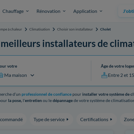
Chauffage
Rénovation
Application
J'obt
mpe à chaleur
Climatisation
Choisir son installateur
Cholet
 meilleurs installateurs de clima
our votre
Âge de votre log
Ma maison
Entre 2 et 1
cherche d'un
professionnel de confiance
pour
installer votre système de c
our
la pose,
l'
entretien
ou le
dépannage
de votre système de climatisation
ecommandé
Type de service
Certifications
Zone