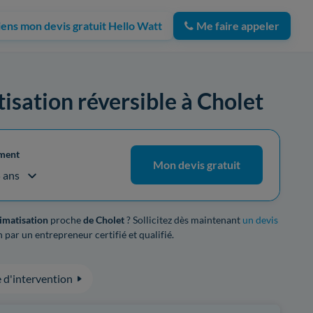
iens mon devis gratuit Hello Watt
Me faire appeler
tisation réversible à Cholet
ement
Mon devis gratuit
5 ans
limatisation
proche
de Cholet
? Sollicitez dès maintenant
un devis
 par un entrepreneur certifié et qualifié.
 d'intervention