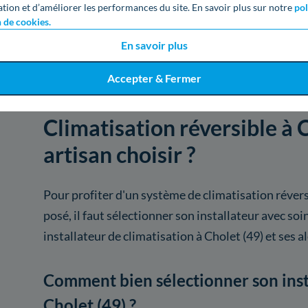
ation et d’améliorer les performances du site. En savoir plus sur notre
pol
Voir
947
artisans de
n de cookies.
En savoir plus
Accepter & Fermer
Climatisation réversible à C
artisan choisir ?
Pour profiter d'un système de climatisation réve
posé, il faut sélectionner son installateur avec soi
installateur de climatisation à Cholet (49) et ses a
Comment bien sélectionner son insta
Cholet (49) ?