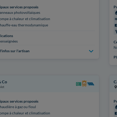
ipaux services proposés
Pr
anneaux photovoltaïques
ompe à chaleur et climatisation
hauffe-eau thermodynamique
fications
enseignées
Ce
N
'infos sur l'artisan
Pl
& Co
C
let
ipaux services proposés
Pr
haudière à gaz ou fioul
ompe à chaleur et climatisation