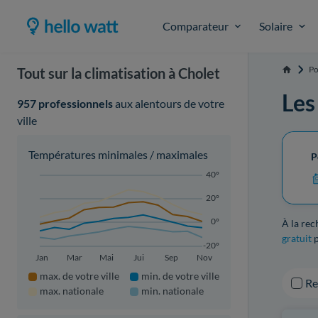
Comparateur
Solaire
Po
Tout sur la climatisation à Cholet
Accueil
Les
957 professionnels
aux alentours de votre
ville
Températures minimales / maximales
P
40°
20°
0°
À la re
gratuit
p
-20°
Jan
Mar
Mai
Jui
Sep
Nov
max. de votre ville
min. de votre ville
R
max. nationale
min. nationale