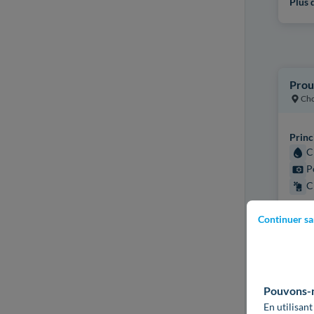
Plus d
Prou
Cho
Princ
C
P
C
Certi
Continuer sa
ECO 
ECO 
Plus d
Pouvons-no
En utilisant