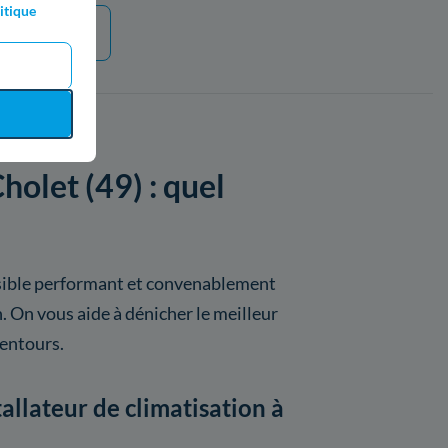
itique
 plus
holet (49) : quel
rsible performant et convenablement
n. On vous aide à dénicher le meilleur
lentours.
llateur de climatisation à