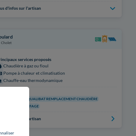
us d'infos sur l'artisan
oulard
Cholet
incipaux services proposés
Chaudière à gaz ou fioul
Pompe à chaleur et climatisation
Chauffe-eau thermodynamique
rtifications
UALIPAC CET
QUALIBAT REMPLACEMENT CHAUDIÈRE
UALIPAC CHAUFFAGE
us d'infos sur l'artisan
nnaliser