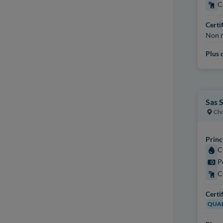
C
Certi
Non r
Plus d
Sas 
Cho
Princ
C
P
C
Certi
QUAL