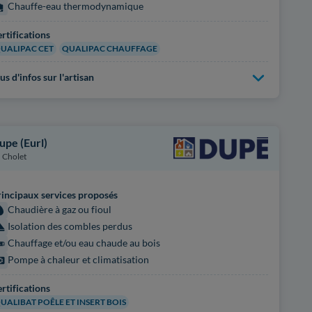
Chauffe-eau thermodynamique
rtifications
UALIPAC CET
QUALIPAC CHAUFFAGE
us d'infos sur l'artisan
upe (Eurl)
Cholet
incipaux services proposés
Chaudière à gaz ou fioul
Isolation des combles perdus
Chauffage et/ou eau chaude au bois
Pompe à chaleur et climatisation
rtifications
UALIBAT POÊLE ET INSERT BOIS