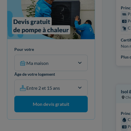
Princ
P
P
C
Certi
Non r
Pour votre
Plus d
Ma maison
Âge de votre logement
Entre 2 et 15 ans
Isol 
Cho
Mon devis gratuit
Princ
C
P