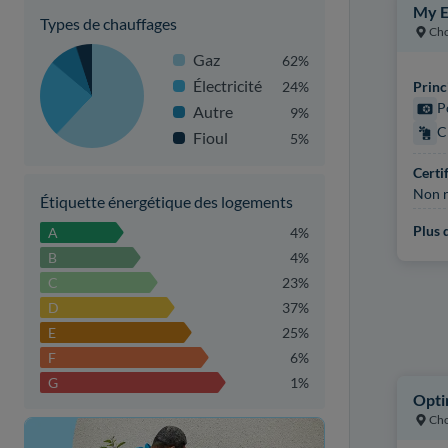
My E
Types de chauffages
Cho
Gaz
62%
Électricité
24%
Princ
P
Autre
9%
C
Fioul
5%
Certi
Non r
Étiquette énergétique des logements
Plus d
A
4%
B
4%
C
23%
D
37%
E
25%
F
6%
G
1%
Opti
Cho