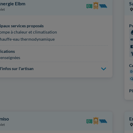
nergie Elbm
S
let
ipaux services proposés
Pr
ompe à chaleur et climatisation
hauffe-eau thermodynamique
fications
enseignées
Ce
'infos sur l'artisan
E
Q
Pl
miso
E
let