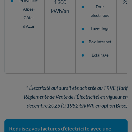
Provence-
1 300
234
Four
Alpes-
kWh/an
électrique
Côte-
d'Azur
Lave-linge
Box internet
Eclairage
* Électricité qui aurait été achetée au TRVE (Tarif
Réglementé de Vente de l’Électricité) en vigueur en
décembre 2025 (0,1952 €/kWh en option Base)
Réduisez vos factures d’électricité avec une