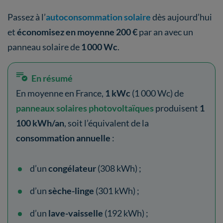
Passez à l’
autoconsommation solaire
dès aujourd’hui
et
économisez en moyenne 200 €
par an avec un
panneau solaire de
1 000 Wc
.
En résumé
En moyenne en France,
1 kWc
(1 000 Wc) de
panneaux solaires photovoltaïques
produisent
1
100 kWh/an
, soit
l’équivalent de la
consommation annuelle
:
d’un
congélateur
(308 kWh) ;
d’un
sèche-linge
(301 kWh) ;
d’un
lave-vaisselle
(192 kWh) ;