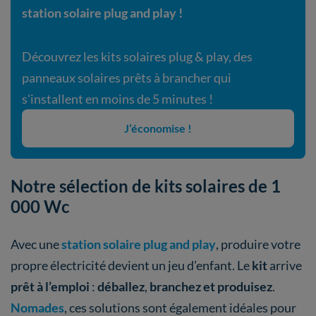
station solaire plug and play !
Découvrez les kits solaires plug & play, des
panneaux solaires prêts à brancher qui
s'installent en moins de 5 minutes !
J’économise !
Notre sélection de kits solaires de 1
000 Wc
Avec une
station solaire plug and play
, produire votre
propre électricité devient un jeu d’enfant. Le
kit
arrive
prêt à l’emploi
:
déballez
,
branchez
et produisez
.
Nomades
, ces solutions sont également idéales pour