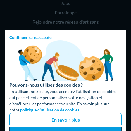
Jobs
Parrainage
Rejoindre notre réseau d'artisans
Continuer sans accepter
Hello !
09 75 18 60 60
(8h-21h)
75018 Paris
Pouvons-nous utiliser des cookies ?
En utilisant notre site, vous acceptez l’utilisation de cookies
qui permettent de personnaliser votre navigation et
d’améliorer les performances du site. En savoir plus sur
Fait avec ⚡ par Hello Watt
notre
politique d'utilisation de cookies.
© 2026 Hello Watt |
CGU
|
Mentions légales
|
Données
En savoir plus
personnelles
|
Cookies
|
Méthodologie et fonctionnement du
comparateur
|
Traitement des avis