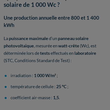
solaire de 1 000 Wc ?
Une production annuelle entre 800 et 1 400
kWh
La
puissance maximale
d’un
panneau solaire
photovoltaïque
, mesurée en
watt-crête
(Wc), est
déterminée lors de
tests
effectués en
laboratoire
(STC, Conditions Standard de Test) :
irradiation :
1 000 W/m²
;
température de cellule :
25 °C
;
coefficient air-masse :
1,5
.