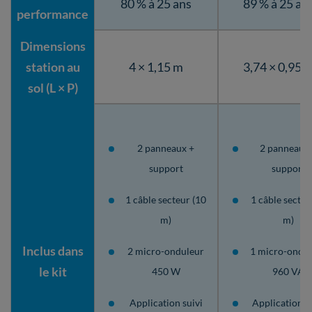
80 % à 25 ans
89 % à 25 an
performance
Dimensions
station au
4 × 1,15 m
3,74 × 0,95 
sol (L × P)
2 panneaux +
2 panneaux
support
support
1 câble secteur (10
1 câble secteu
m)
m)
Inclus dans
2 micro-onduleur
1 micro-ondu
le kit
450 W
960 VA
Application suivi
Application su