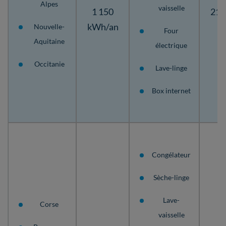
Alpes
vaisselle
1 150
215
kWh/an
Nouvelle-
Four
Aquitaine
électrique
Occitanie
Lave-linge
Box internet
Congélateur
Sèche-linge
Lave-
Corse
vaisselle