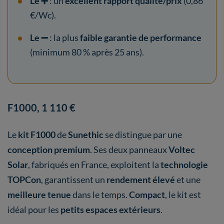
Le ➕
: un
excellent rapport qualité/prix
(0,86
€/Wc).
Le ➖
: la plus
faible garantie de performance
(minimum 80 % après 25 ans).
F1000, 1 110 €
Le
kit F1000
de
Sunethic
se distingue par une
conception premium
. Ses deux panneaux
Voltec
Solar
, fabriqués en France, exploitent la
technologie
TOPCon
, garantissent un
rendement élevé
et une
meilleure tenue
dans le temps.
Compact
, le kit est
idéal pour les
petits espaces extérieurs
.