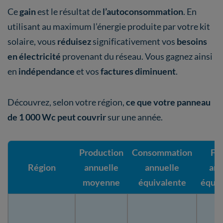
Ce
gain
est le résultat de
l’autoconsommation
. En
utilisant au maximum l’énergie produite par votre kit
solaire, vous
réduisez
significativement vos
besoins
en électricité
provenant du réseau. Vous gagnez ainsi
en
indépendance
et vos
factures diminuent
.
Découvrez, selon votre région,
ce que votre panneau
de 1 000 Wc peut couvrir
sur une année.
Production
Consommation
Fa
Région
annuelle
annuelle
ann
moyenne
équivalente
équiv