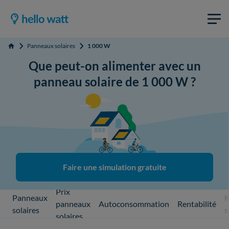
Panneaux solaires
1 000 W
Accueil
Que peut-on alimenter avec un
panneau solaire de 1 000 W ?
Faire une simulation gratuite
Prix
Panneaux
K
panneaux
Autoconsommation
Rentabilité
solaires
s
solaires