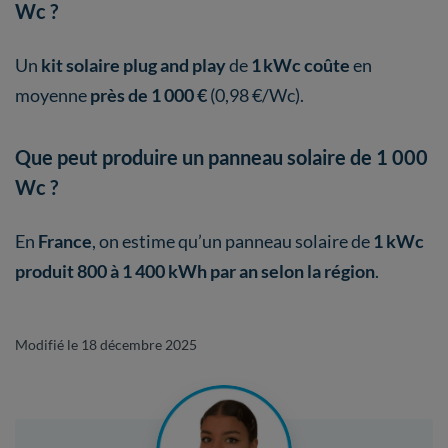
Wc ?
Un
kit solaire plug and play
de
1 kWc
coûte
en
moyenne
près de 1 000 €
(0,98 €/Wc).
Que peut produire un panneau solaire de 1 000
Wc ?
En
France
, on estime qu’un panneau solaire de
1 kWc
produit 800 à 1 400 kWh par an selon la région
.
Modifié le 18 décembre 2025