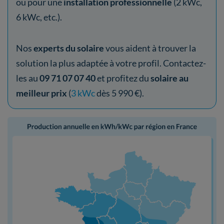
ou pour une
installation professionnelle
(2 kWc,
6 kWc, etc.).
Nos
experts du solaire
vous aident à trouver la
solution la plus adaptée à votre profil. Contactez-
les au
09 71 07 07 40
et profitez du
solaire au
meilleur prix
(
3 kWc
dès 5 990 €).