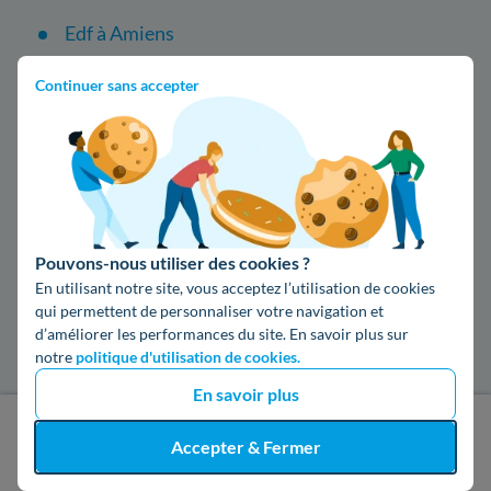
Edf à Amiens
Engie à Amiens
Continuer sans accepter
Enedis à Amiens
Les entreprises d'isolation dans les villes les
plus recherchées
Pouvons-nous utiliser des cookies ?
Isolation à Bordeaux
En utilisant notre site, vous acceptez l’utilisation de cookies
qui permettent de personnaliser votre navigation et
d’améliorer les performances du site. En savoir plus sur
Isolation à Wittelsheim
notre
politique d'utilisation de cookies.
En savoir plus
Isolation à Paris
J'obtiens un devis gratuit
Accepter & Fermer
Isolation à Lyon