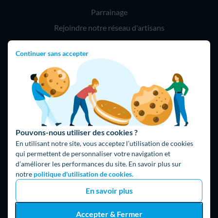
Parrainage
Rejoindre notre réseau d'artisans
Continuer sans accepter
Hello !
09 75 18 60 60
(8h-21h)
75018 Paris
Pouvons-nous utiliser des cookies ?
En utilisant notre site, vous acceptez l’utilisation de cookies
qui permettent de personnaliser votre navigation et
d’améliorer les performances du site. En savoir plus sur
Fait avec ⚡ par Hello Watt
notre
politique d'utilisation de cookies.
© 2026 Hello Watt |
CGU
|
Mentions légales
|
Données
En savoir plus
personnelles
|
Cookies
|
Méthodologie et fonctionnement du
comparateur
|
Traitement des avis
Accepter & Fermer