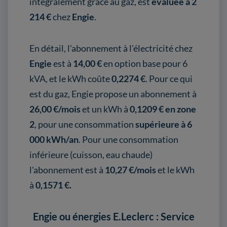
intégralement grâce au gaz, est
évaluée à 2
214 €
chez
Engie
.
En détail, l'abonnement à l'électricité chez
Engie
est à
14,00 €
en option base pour 6
kVA, et le kWh coûte
0,2274 €
. Pour ce qui
est du gaz, Engie propose un abonnement à
26,00 €/mois
et un kWh à
0,1209 € en zone
2
, pour une consommation
supérieure à 6
000 kWh/an
. Pour une consommation
inférieure (cuisson, eau chaude)
l'abonnement est à
10,27 €/mois
et le kWh
à
0,1571 €.
Engie ou énergies E.Leclerc : Service