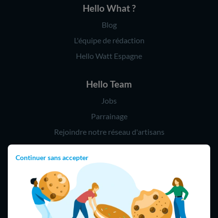
Hello What ?
Blog
L'équipe de rédaction
Hello Watt Espagne
Hello Team
Jobs
Parrainage
Rejoindre notre réseau d'artisans
Continuer sans accepter
Hello !
09 75 18 60 60
(8h-21h)
75018 Paris