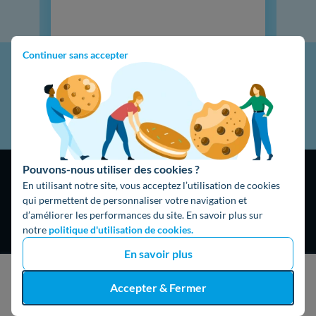
Continuer sans accepter
Pouvons-nous utiliser des cookies ?
En utilisant notre site, vous acceptez l’utilisation de cookies
qui permettent de personnaliser votre navigation et
d’améliorer les performances du site. En savoir plus sur
notre
politique d'utilisation de cookies.
4,9
/5
En savoir plus
16474 avis
Google
J'obtiens un devis gratuit
Accepter & Fermer