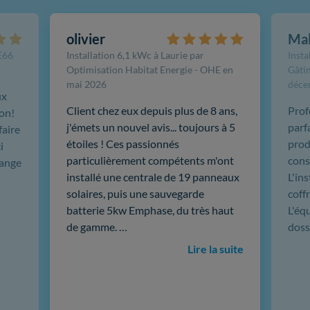
olivier
Ma
FE66
Installation 6,1 kWc à Laurie par
Insta
Optimisation Habitat Energie - OHE en
Gâtin
mai 2026
déce
ux
Client chez eux depuis plus de 8 ans,
Prof
ion!
j'émets un nouvel avis... toujours à 5
parf
faire
étoiles ! Ces passionnés
produ
i
particulièrement compétents m'ont
cons
hange
installé une centrale de 19 panneaux
L'in
solaires, puis une sauvegarde
coffr
batterie 5kw Emphase, du très haut
L'éq
de gamme. …
doss
Lire la suite